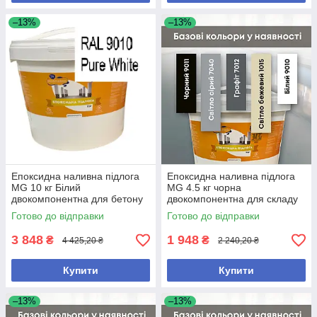
–13%
–13%
Епоксидна наливна підлога
Епоксидна наливна підлога
MG 10 кг Білий
MG 4.5 кг чорна
двокомпонентна для бетону
двокомпонентна для складу
та металу
та гаражу з високою міцністю
Готово до відправки
Готово до відправки
самовирівнювальна
3 848
1 948
₴
₴
4 425,20 ₴
2 240,20 ₴
Купити
Купити
–13%
–13%