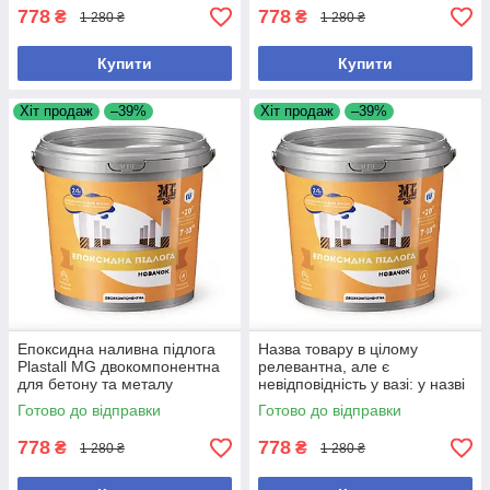
778
778
₴
₴
1 280 ₴
1 280 ₴
Купити
Купити
Хіт продаж
–39%
Хіт продаж
–39%
Епоксидна наливна підлога
Назва товару в цілому
Plastall MG двокомпонентна
релевантна, але є
для бетону та металу
невідповідність у вазі: у назві
Коротко, релевантно для
1кг, а в описі 4.5кг. Для
Готово до відправки
Готово до відправки
пошуку та містить ключові
маркетплейсу краще лишити
той
778
778
₴
₴
1 280 ₴
1 280 ₴