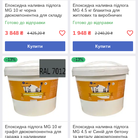
Епоксидна наливна підлога
Епоксидна наливна підлога
MG 10 кг чорна
MG 4.5 кг блакитна для
двокомпонентна для складу
житлових та виробничих
та гаражу з високою міцністю
приміщень з високою
Готово до відправки
Готово до відправки
зносостійкістю
3 848
1 948
₴
₴
4 425,20 ₴
2 240,20 ₴
Купити
Купити
–13%
–13%
Епоксидна підлога MG 10 кг
Епоксидна наливна підлога
графіт двокомпонентна для
MG 4.5 кг Синій для бетону
гаража з наливними
та металу двокомпонентна