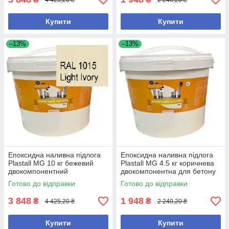
Купити
Купити
–13%
–13%
Епоксидна наливна підлога
Епоксидна наливна підлога
Plastall MG 10 кг бежевий
Plastall MG 4.5 кг коричнева
двокомпонентний
двокомпонентна для бетону
універсальний для житлових і
та металу
Готово до відправки
Готово до відправки
виробничих приміщень
3 848
1 948
₴
₴
4 425,20 ₴
2 240,20 ₴
Купити
Купити