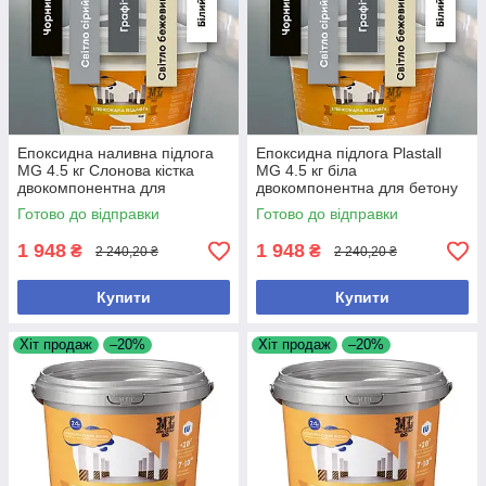
Епоксидна наливна підлога
Епоксидна підлога Plastall
MG 4.5 кг Слонова кістка
MG 4.5 кг біла
двокомпонентна для
двокомпонентна для бетону
житлових та виробничих
та металу наливна
Готово до відправки
Готово до відправки
приміщень
самовирівнювальна
1 948
1 948
₴
₴
2 240,20 ₴
2 240,20 ₴
Купити
Купити
Хіт продаж
–20%
Хіт продаж
–20%