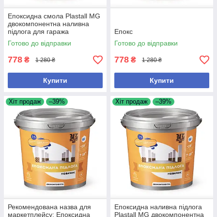
Епоксидна смола Plastall MG
двокомпонентна наливна
підлога для гаража
Епокс
Готово до відправки
Готово до відправки
778
778
₴
₴
1 280 ₴
1 280 ₴
Купити
Купити
Хіт продаж
–39%
Хіт продаж
–39%
Рекомендована назва для
Епоксидна наливна підлога
маркетплейсу: Епоксидна
Plastall MG двокомпонентна