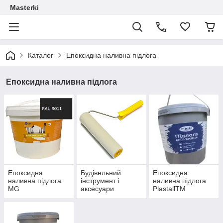
Masterki
Каталог
Епоксидна наливна підлога
Епоксидна наливна підлога
Епоксидна
Будівельний
Епоксидна
наливна підлога
інструмент і
наливна підлога
MG
аксесуари
PlastallTM