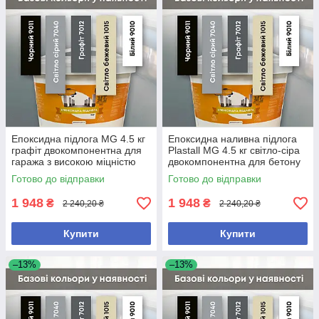
Епоксидна підлога MG 4.5 кг
Епоксидна наливна підлога
графіт двокомпонентна для
Plastall MG 4.5 кг світло-сіра
гаража з високою міцністю
двокомпонентна для бетону
самовирівнювальна
Готово до відправки
Готово до відправки
1 948
1 948
₴
₴
2 240,20 ₴
2 240,20 ₴
Купити
Купити
–13%
–13%