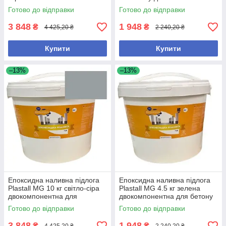
властивостями
універсальна смола
Готово до відправки
Готово до відправки
3 848
1 948
₴
₴
4 425,20 ₴
2 240,20 ₴
Купити
Купити
–13%
–13%
Епоксидна наливна підлога
Епоксидна наливна підлога
Plastall MG 10 кг світло-сіра
Plastall MG 4.5 кг зелена
двокомпонентна для
двокомпонентна для бетону
бетонних поверхонь
та металу
Готово до відправки
Готово до відправки
3 848
1 948
₴
₴
4 425,20 ₴
2 240,20 ₴