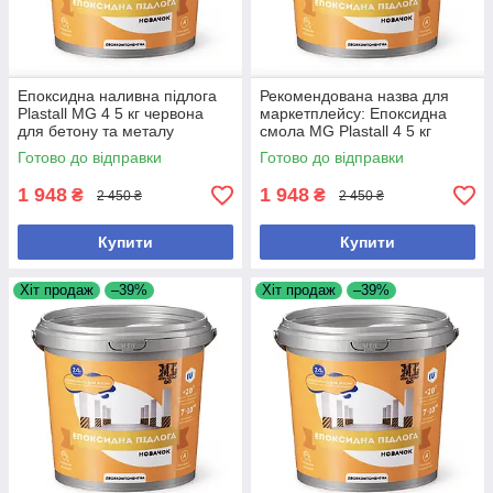
Епоксидна наливна підлога
Рекомендована назва для
Plastall MG 4 5 кг червона
маркетплейсу: Епоксидна
для бетону та металу
смола MG Plastall 4 5 кг
двокомпонентна для бетону
Готово до відправки
Готово до відправки
та металу Чому саме так: -
1 948
1 948
₴
₴
2 450 ₴
2 450 ₴
Купити
Купити
Хіт продаж
–39%
Хіт продаж
–39%