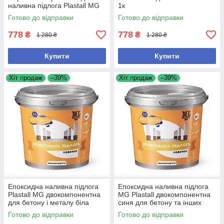
наливна підлога Plastall MG
1к
двокомпонентна для бетону
Готово до відправки
Готово до відправки
сіра Чому саме так: -
778
778
₴
₴
1 280 ₴
1 280 ₴
Купити
Купити
Хіт продаж
–39%
Хіт продаж
–39%
Епоксидна наливна підлога
Епоксидна наливна підлога
Plastall MG двокомпонентна
MG Plastall двокомпонентна
для бетону і металу біла
синя для бетону та інших
основ
Готово до відправки
Готово до відправки