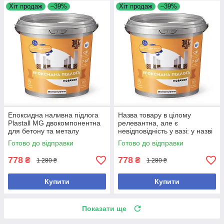
Хіт продаж
–39%
Хіт продаж
–39%
Епоксидна наливна підлога
Назва товару в цілому
Plastall MG двокомпонентна
релевантна, але є
для бетону та металу
невідповідність у вазі: у назві
Коротко, релевантно для
1кг, а в описі 4.5кг. Для
Готово до відправки
Готово до відправки
пошуку та містить ключові
маркетплейсу краще лишити
той
778
778
₴
₴
1 280 ₴
1 280 ₴
Купити
Купити
Показати ще