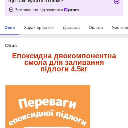
Що таке купити з Пром?
Замовлення під захистом
Опис
Характеристики
Доставка
Оплата
Умови п
Опис
Епоксидна двокомпонентна
смола для заливання
підлоги 4.5кг