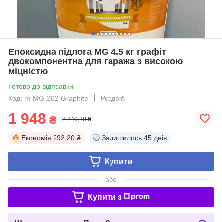
Епоксидна підлога MG 4.5 кг графіт
двокомпонентна для гаража з високою
міцністю
Готово до відправки
Код: m-MG-202-Graphite
Роздріб
1 948
₴
2 240,20 ₴
Економія
292.20 ₴
Залишилось
45 днів
Купити
або
Купити з