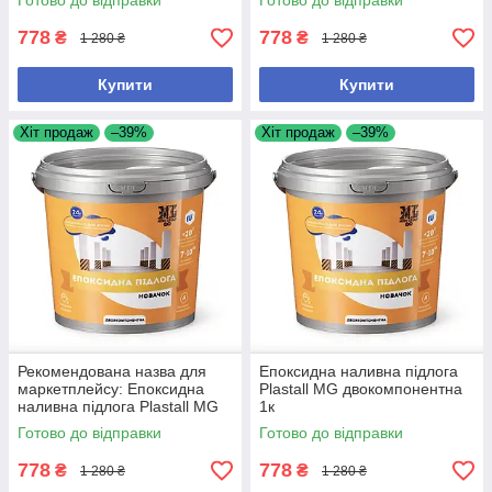
Готово до відправки
Готово до відправки
778
778
₴
₴
1 280 ₴
1 280 ₴
Купити
Купити
Хіт продаж
–39%
Хіт продаж
–39%
Рекомендована назва для
Епоксидна наливна підлога
маркетплейсу: Епоксидна
Plastall MG двокомпонентна
наливна підлога Plastall MG
1к
двокомпонентна для бетону
Готово до відправки
Готово до відправки
сіра Чому саме так: -
778
778
₴
₴
1 280 ₴
1 280 ₴