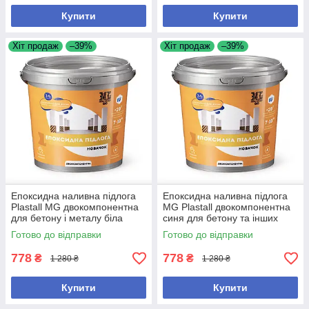
Купити
Купити
Хіт продаж
–39%
Хіт продаж
–39%
Епоксидна наливна підлога
Епоксидна наливна підлога
Plastall MG двокомпонентна
MG Plastall двокомпонентна
для бетону і металу біла
синя для бетону та інших
основ
Готово до відправки
Готово до відправки
778
778
₴
₴
1 280 ₴
1 280 ₴
Купити
Купити