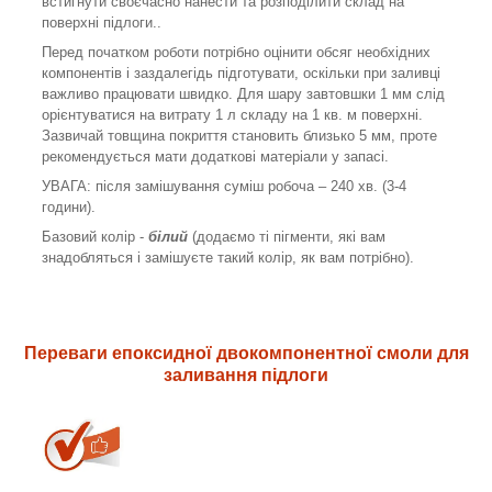
встигнути своєчасно нанести та розподілити склад на
поверхні підлоги..
Перед початком роботи потрібно оцінити обсяг необхідних
компонентів і заздалегідь підготувати, оскільки при заливці
важливо працювати швидко. Для шару завтовшки 1 мм слід
орієнтуватися на витрату 1 л складу на 1 кв. м поверхні.
Зазвичай товщина покриття становить близько 5 мм, проте
рекомендується мати додаткові матеріали у запасі.
УВАГА: після замішування суміш робоча – 240 хв. (3-4
години).
Базовий колір -
білий
(додаємо ті пігменти, які вам
знадобляться і замішуєте такий колір, як вам потрібно).
Переваги епоксидної двокомпонентної смоли для
заливання підлоги