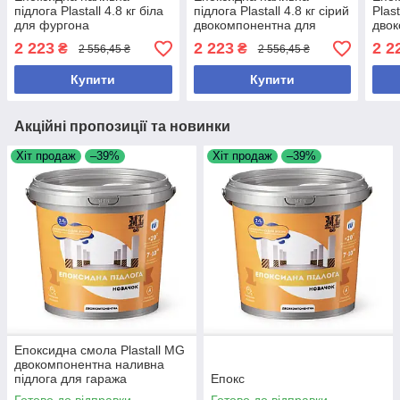
підлога Plastall 4.8 кг біла
підлога Plastall 4.8 кг сірий
Plast
для фургона
двокомпонентна для
двок
рефрижератора
складу гаража зносостійка
гара
2 223
2 223
2 2
₴
₴
2 556,45 ₴
2 556,45 ₴
зносостійка
знос
двокомпонентна
Купити
Купити
Акційні пропозиції та новинки
Хіт продаж
–39%
Хіт продаж
–39%
Епоксидна смола Plastall MG
двокомпонентна наливна
підлога для гаража
Епокс