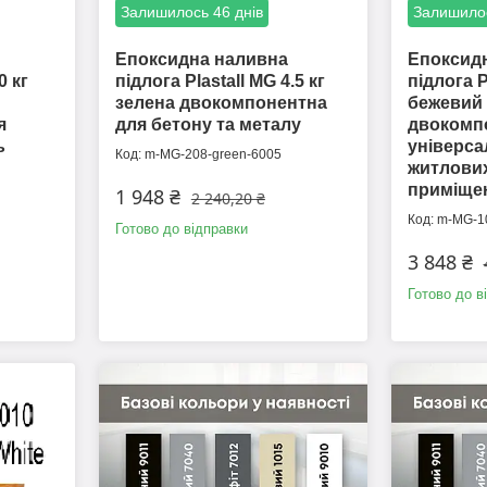
Залишилось 46 днів
Залишилос
Епоксидна наливна
Епоксид
0 кг
підлога Plastall MG 4.5 кг
підлога P
зелена двокомпонентна
бежевий
я
для бетону та металу
двокомп
ь
універса
m-MG-208-green-6005
житлових
приміще
1 948 ₴
2 240,20 ₴
m-MG-10
Готово до відправки
3 848 ₴
Готово до в