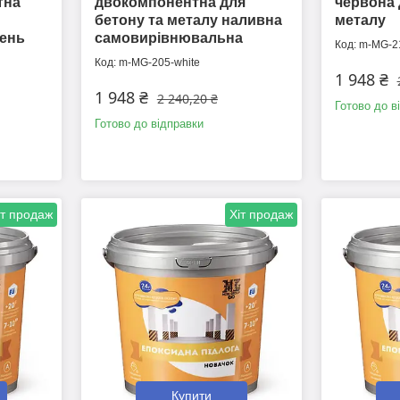
тна
двокомпонентна для
червона 
бетону та металу наливна
металу
ень
самовирівнювальна
m-MG-21
m-MG-205-white
1 948 ₴
1 948 ₴
2 240,20 ₴
Готово до в
Готово до відправки
іт продаж
Хіт продаж
Купити