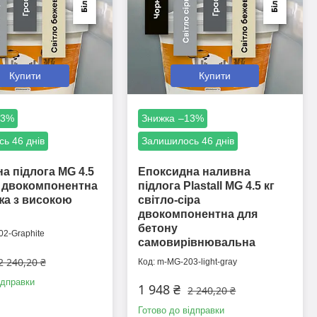
Купити
Купити
13%
–13%
ь 46 днів
Залишилось 46 днів
а підлога MG 4.5
Епоксидна наливна
т двокомпонентна
підлога Plastall MG 4.5 кг
жа з високою
світло-сіра
двокомпонентна для
бетону
2-Graphite
самовирівнювальна
2 240,20 ₴
m-MG-203-light-gray
ідправки
1 948 ₴
2 240,20 ₴
Готово до відправки