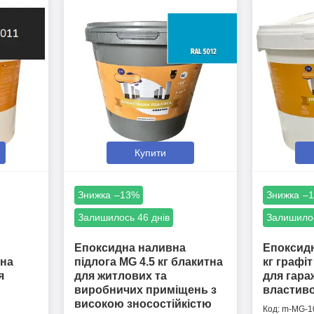
Купити
–13%
–
Залишилось 46 днів
Залишилос
Епоксидна наливна
Епоксидн
рна
підлога MG 4.5 кг блакитна
кг графі
я
для житлових та
для гара
виробничих приміщень з
властив
високою зносостійкістю
m-MG-10