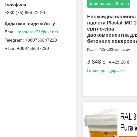
Залишилось 46 днів
+380 (75) 664-72-20
Епоксидна наливна
підлога Plastall MG 1
світло-сіра
masterok73@ukr.net
двокомпонентна дл
+380756647220
бетонних поверхон
+380756647220
m-MG-103-light-gray
3 848 ₴
4 425,20 ₴
Готово до відправки