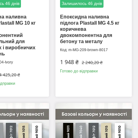
ь 46 днів
Залишилось 46 днів
на наливна
Епоксидна наливна
lastall MG 10 кг
підлога Plastall MG 4.5 кг
коричнева
онентний
двокомпонентна для
льний для
бетону та металу
 і виробничих
m-MG-209-brown-8017
нь
1 948 ₴
2 240,20 ₴
4-Ivory
Готово до відправки
4 425,20 ₴
ідправки