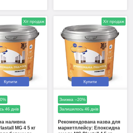
Хіт продаж
Хіт продаж
Купити
Купити
20%
–20%
ь 46 днів
Залишилось 46 днів
на наливна
Рекомендована назва для
lastall MG 4 5 кг
маркетплейсу: Епоксидна