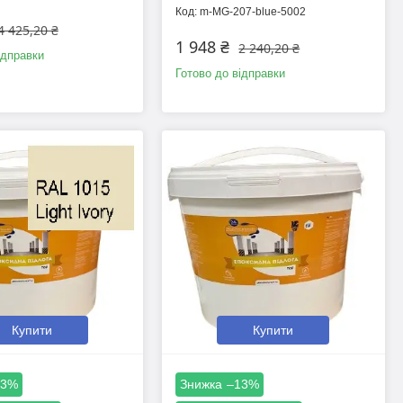
m-MG-207-blue-5002
4 425,20 ₴
1 948 ₴
2 240,20 ₴
ідправки
Готово до відправки
Купити
Купити
13%
–13%