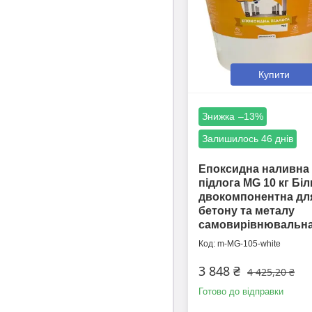
Купити
–13%
Залишилось 46 днів
Епоксидна наливна
підлога MG 10 кг Бі
двокомпонентна дл
бетону та металу
самовирівнювальн
m-MG-105-white
3 848 ₴
4 425,20 ₴
Готово до відправки