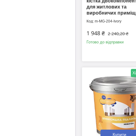
кістка двокомпонен
для житлових та
виробничих приміщ
m-MG-204-Ivory
1 948 ₴
2 240,20 ₴
Готово до відправки
Х
Купити