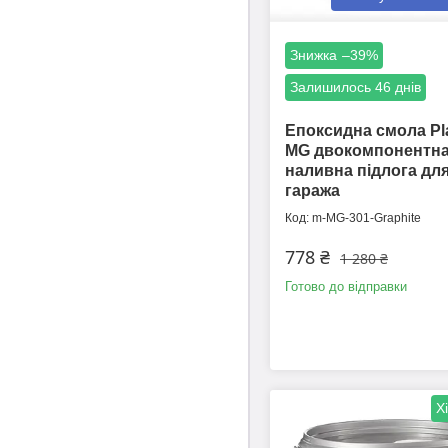
–39%
Залишилось 46 днів
Епоксидна смола Pla
MG двокомпонентн
наливна підлога дл
гаража
m-MG-301-Graphite
778 ₴
1 280 ₴
Готово до відправки
Х