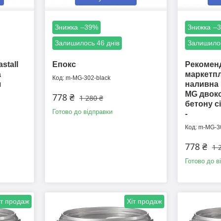
–39%
–
Залишилось 46 днів
Залишилос
stall
Епокс
Рекоменд
а
маркетпл
m-MG-302-black
я
наливна п
MG двок
778 ₴
1 280 ₴
бетону с
Готово до відправки
-
m-MG-30
778 ₴
1 
Готово до в
іт продаж
Хіт продаж