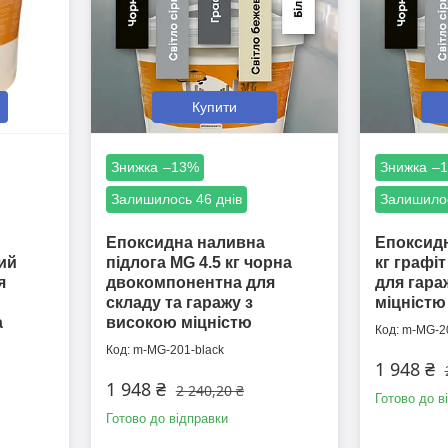
Купити
–13%
–
Залишилось 46 днів
Залишилос
Епоксидна наливна
Епоксидн
лий
підлога MG 4.5 кг чорна
кг графі
я
двокомпонентна для
для гара
складу та гаражу з
міцністю
а
високою міцністю
m-MG-20
m-MG-201-black
1 948 ₴
1 948 ₴
2 240,20 ₴
Готово до в
Готово до відправки