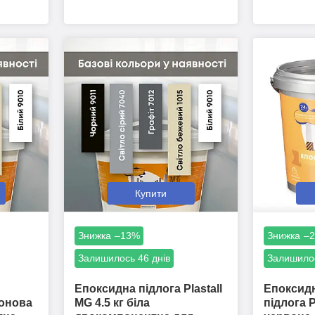
Купити
–13%
–
Залишилось 46 днів
Залишилос
Епоксидна підлога Plastall
Епоксид
лонова
MG 4.5 кг біла
підлога P