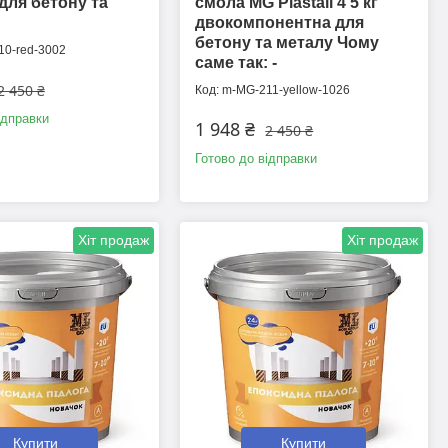
для бетону та
смола MG Plastall 4 5 кг
двокомпонентна для
бетону та металу Чому
0-red-3002
саме так: -
2 450 ₴
m-MG-211-yellow-1026
ідправки
1 948 ₴
2 450 ₴
Готово до відправки
Хіт продаж
Хіт продаж
Купити
Купити