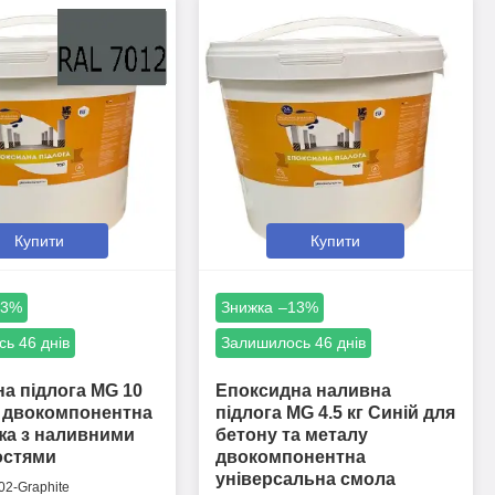
Купити
Купити
13%
–13%
ь 46 днів
Залишилось 46 днів
а підлога MG 10
Епоксидна наливна
т двокомпонентна
підлога MG 4.5 кг Синій для
жа з наливними
бетону та металу
остями
двокомпонентна
універсальна смола
2-Graphite