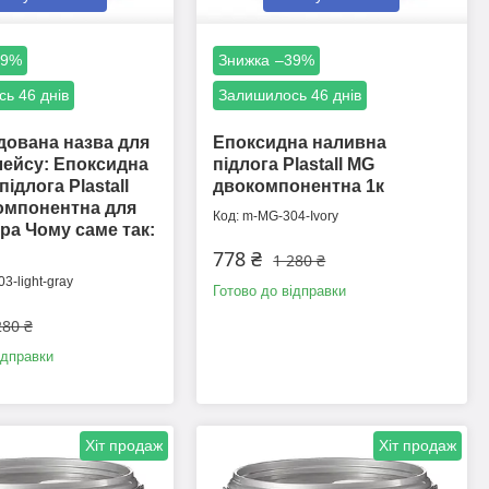
39%
–39%
ь 46 днів
Залишилось 46 днів
ована назва для
Епоксидна наливна
ейсу: Епоксидна
підлога Plastall MG
ідлога Plastall
двокомпонентна 1к
омпонентна для
m-MG-304-Ivory
іра Чому саме так:
778 ₴
1 280 ₴
3-light-gray
Готово до відправки
280 ₴
ідправки
Хіт продаж
Хіт продаж