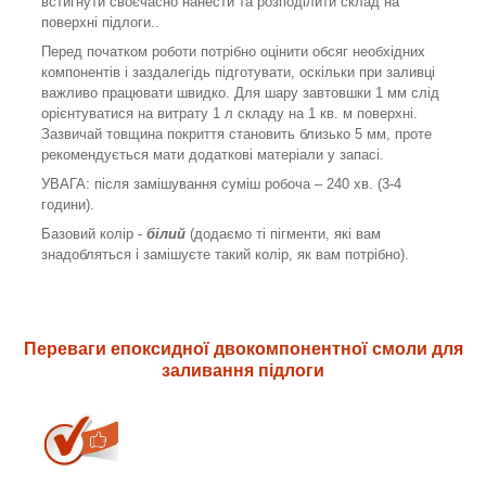
встигнути своєчасно нанести та розподілити склад на
поверхні підлоги..
Перед початком роботи потрібно оцінити обсяг необхідних
компонентів і заздалегідь підготувати, оскільки при заливці
важливо працювати швидко. Для шару завтовшки 1 мм слід
орієнтуватися на витрату 1 л складу на 1 кв. м поверхні.
Зазвичай товщина покриття становить близько 5 мм, проте
рекомендується мати додаткові матеріали у запасі.
УВАГА: після замішування суміш робоча – 240 хв. (3-4
години).
Базовий колір -
білий
(додаємо ті пігменти, які вам
знадобляться і замішуєте такий колір, як вам потрібно).
Переваги епоксидної двокомпонентної смоли для
заливання підлоги