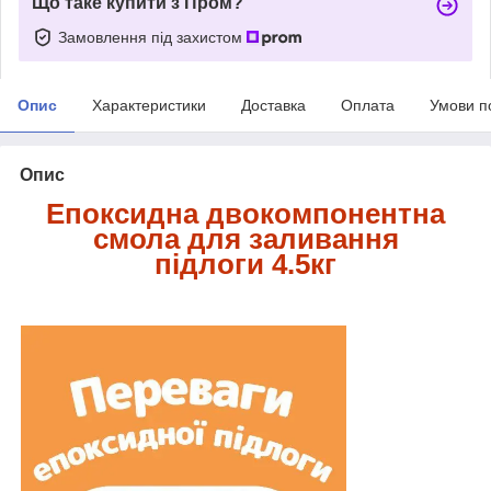
Що таке купити з Пром?
Замовлення під захистом
Опис
Характеристики
Доставка
Оплата
Умови п
Опис
Епоксидна двокомпонентна
смола для заливання
підлоги 4.5кг