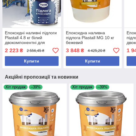
Епоксидні наливні підлоги
Епоксидна наливна
Епок
Plastall 4.8 кг білий
підлога Plastall MG 10 кг
підл
двокомпонентні для
бежевий
двок
гаража та складу
двокомпонентний
скла
2 223
3 848
1 9
₴
₴
2 556,45 ₴
4 425,20 ₴
зносостійкі
універсальний для
висо
житлових і виробничих
Купити
Купити
приміщень
Акційні пропозиції та новинки
Хіт продаж
–39%
Хіт продаж
–39%