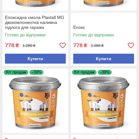
Епоксидна смола Plastall MG
двокомпонентна наливна
підлога для гаража
Епокс
Готово до відправки
Готово до відправки
778
778
₴
₴
1 280 ₴
1 280 ₴
Купити
Купити
Хіт продаж
–39%
Хіт продаж
–39%