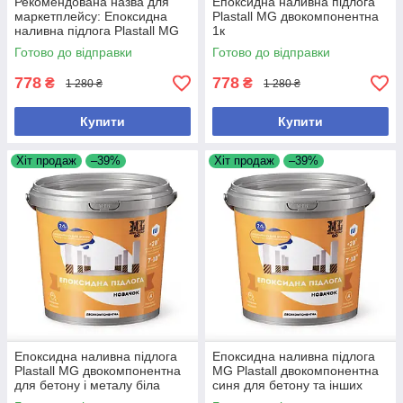
Рекомендована назва для
Епоксидна наливна підлога
маркетплейсу: Епоксидна
Plastall MG двокомпонентна
наливна підлога Plastall MG
1к
двокомпонентна для бетону
Готово до відправки
Готово до відправки
сіра Чому саме так: -
778
778
₴
₴
1 280 ₴
1 280 ₴
Купити
Купити
Хіт продаж
–39%
Хіт продаж
–39%
Епоксидна наливна підлога
Епоксидна наливна підлога
Plastall MG двокомпонентна
MG Plastall двокомпонентна
для бетону і металу біла
синя для бетону та інших
основ