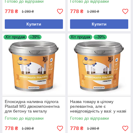
Готово до відправки
Готово до відправки
778
778
₴
₴
1 280 ₴
1 280 ₴
Купити
Купити
Хіт продаж
–39%
Хіт продаж
–39%
Епоксидна наливна підлога
Назва товару в цілому
Plastall MG двокомпонентна
релевантна, але є
для бетону та металу
невідповідність у вазі: у назві
Коротко, релевантно для
1кг, а в описі 4.5кг. Для
Готово до відправки
Готово до відправки
пошуку та містить ключові
маркетплейсу краще лишити
той
778
778
₴
₴
1 280 ₴
1 280 ₴