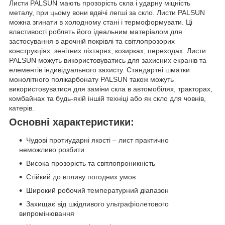
Листи PALSUN мають прозорість скла і ударну міцність
металу, при цьому вони вдвічі легші за скло. Листи PALSUN
можна згинати в холодному стані і термоформувати. Ці
властивості роблять його ідеальним матеріалом для
застосування в арочній покрівлі та світлопрозорих
конструкціях: зенітних ліхтарях, козирках, переходах. Листи
PALSUN можуть використовуватись для захисних екранів та
елементів індивідуального захисту. Стандартні шматки
монолітного полікарбонату PALSUN також можуть
використовуватися для заміни скла в автомобілях, тракторах,
комбайнах та будь-якій іншій техніці або як скло для човнів,
катерів.
Основні характеристики:
Чудові протиударні якості – лист практично
неможливо розбити
Висока прозорість та світлопроникність
Стійкий до впливу погодних умов
Широкий робочий температурний діапазон
Захищає від шкідливого ультрафіолетового
випромінювання