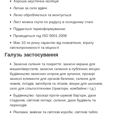
Хороша акустична ізоляція
Легше за скло вдвічі
Легко обробляється та монтується
Лист можна гнути по радіусу в холодному стані
Піддається термоформуванню
Проводиться під ISO 9001:2008
Має 10-ти річну гарантію від пожовтіння, втрату
світлопроникності та міцності
Галузь застосування
Захисне скління та покриття: захисні екрани для
машин/верстатів, захисне склання в публічних місцях
будівництво захисних огорож для зупинок, прозорі
захисні елементи для органів безпеки, скління для
човнів, поїздів, автобусів та літаків, візори для шоломів,
скло для сільгосптехніки (трактори, комбайни і т.д.)
Будівництво: прозорі проти-шумові бар'єри, дахи
стадіонів, світлові ліхтарі, скління, дахи будівель та
переходів
Реклама: вивіски та світлові короби, світлові табло