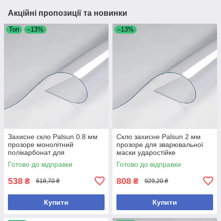
Акційні пропозиції та новинки
Топ
–13%
–13%
Захисне скло Palsun 0.8 мм
Скло захисне Palsun 2 мм
прозоре монолітний
прозоре для зварювальної
полікарбонат для
маски ударостійке
будівництва та захисту
монолітний полікарбонат
Готово до відправки
Готово до відправки
538
808
₴
₴
618,70 ₴
929,20 ₴
Купити
Купити