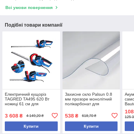
Всі умови повернення
Подібні товари компанії
Електричний кущоріз
Захисне скло Palsun 0.8
Акум
TAGRED TA495 620 Вт
мм прозоре монолітний
сам
ножиці 61 см для
полікарбонат для
Baut
живоплотів обрізання гілок
будівництва та захисту
елек
108
до 20 мм
буді
3 608
538
₴
₴
4 149,20 ₴
618,70 ₴
125 3
вант
Купити
Купити