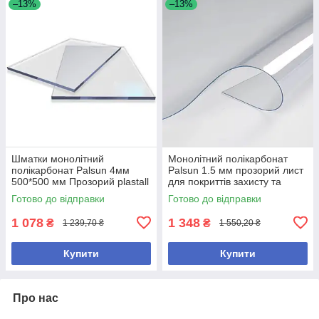
–13%
–13%
Шматки монолітний
Монолітний полікарбонат
полікарбонат Palsun 4мм
Palsun 1.5 мм прозорий лист
500*500 мм Прозорий plastall
для покриттів захисту та
скління
Готово до відправки
Готово до відправки
1 078
1 348
₴
₴
1 239,70 ₴
1 550,20 ₴
Купити
Купити
Про нас