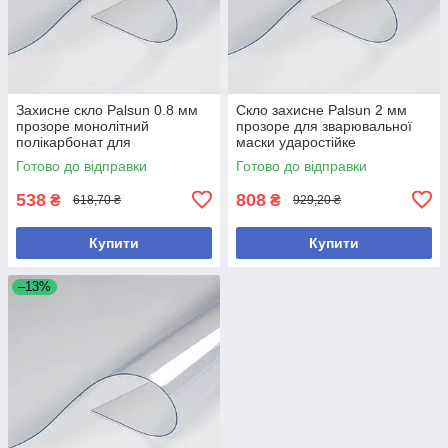
Захисне скло Palsun 0.8 мм
Скло захисне Palsun 2 мм
прозоре монолітний
прозоре для зварювальної
полікарбонат для
маски ударостійке
будівництва та захисту
монолітний полікарбонат
Готово до відправки
Готово до відправки
538
808
₴
₴
618,70 ₴
929,20 ₴
Купити
Купити
–13%