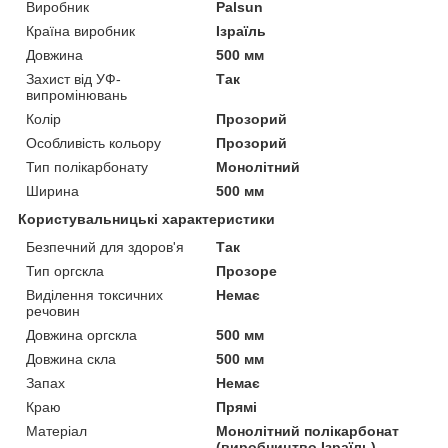
Виробник
Palsun
Країна виробник
Ізраїль
Довжина
500 мм
Захист від УФ-
Так
випромінювань
Колір
Прозорий
Особливість кольору
Прозорий
Тип полікарбонату
Монолітний
Ширина
500 мм
Користувальницькі характеристики
Безпечний для здоров'я
Так
Тип оргскла
Прозоре
Виділення токсичних
Немає
речовин
Довжина оргскла
500 мм
Довжина скла
500 мм
Запах
Немає
Краю
Прямі
Матеріал
Монолітний полікарбонат
(виробництво Ізраїль)