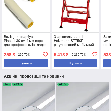
Валік для фарбування
Зварювальний стіл
Захи
Plastall 30 см 4 мм ворс
Holzmann ST750F
мм п
для професіоналів гладке
регульований мобільний
полі
нанесення фарби
750х500 мм для
буді
зварювальних робіт
258
5 418
538
₴
₴
296,70 ₴
6 230,70 ₴
Купити
Купити
Акційні пропозиції та новинки
Топ
–13%
–13%