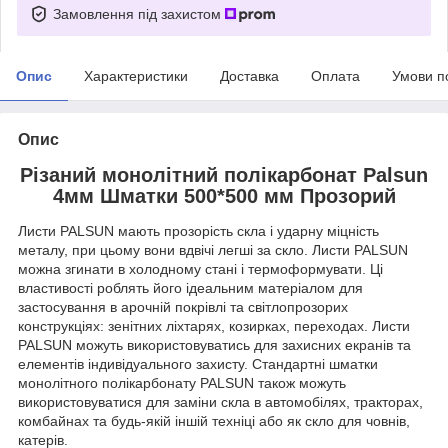
Замовлення під захистом
Опис
Характеристики
Доставка
Оплата
Умови п
Опис
Різаний монолітний полікарбонат Palsun
4мм Шматки 500*500 мм Прозорий
Листи PALSUN мають прозорість скла і ударну міцність
металу, при цьому вони вдвічі легші за скло. Листи PALSUN
можна згинати в холодному стані і термоформувати. Ці
властивості роблять його ідеальним матеріалом для
застосування в арочній покрівлі та світлопрозорих
конструкціях: зенітних ліхтарях, козирках, переходах. Листи
PALSUN можуть використовуватись для захисних екранів та
елементів індивідуального захисту. Стандартні шматки
монолітного полікарбонату PALSUN також можуть
використовуватися для заміни скла в автомобілях, тракторах,
комбайнах та будь-якій іншій техніці або як скло для човнів,
катерів.