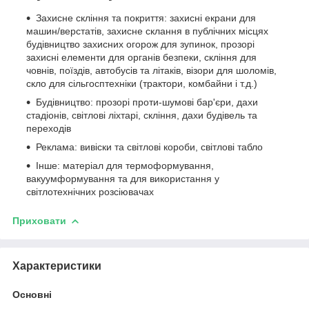
Захисне скління та покриття: захисні екрани для
машин/верстатів, захисне склання в публічних місцях
будівництво захисних огорож для зупинок, прозорі
захисні елементи для органів безпеки, скління для
човнів, поїздів, автобусів та літаків, візори для шоломів,
скло для сільгосптехніки (трактори, комбайни і т.д.)
Будівництво: прозорі проти-шумові бар'єри, дахи
стадіонів, світлові ліхтарі, скління, дахи будівель та
переходів
Реклама: вивіски та світлові короби, світлові табло
Iнше: матеріал для термоформування,
вакуумформування та для використання у
світлотехнічних розсіювачах
Приховати
Характеристики
Основні