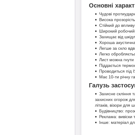
Основні характ
Чудові протиударн
Висока прозорість
Стійкий до вплив
Широкий робочий
Захищає від шкід
Хороша акустична
Легше за скло вдві
Легко обробляєть
Лист можна гнути 
Піддається терм
Проводиться під 
Має 10-ти річну га
Галузь застос
Захисне скління т
захисних огорож для 
літаків, візори для 
Будівництво: прозо
Реклама: вивіски т
Iнше: матеріал д