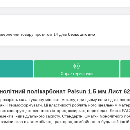
овернення товару протягом 14 днів
безкоштовно
Характеристики
олітний полікарбонат Palsun 1.5 мм Лист 6
зорість скла і ударну міцність металу, при цьому вони вдвічі лег
ані і термоформувати. Ці властивості роблять його ідеальним мате
орих конструкціях: зенітних ліхтарях, козирках, переходах. Листи P
лементів індивідуального захисту. Стандартні шматки монолітного 
заміни скла в автомобілях, тракторах, комбайнах та будь-якій іншій т