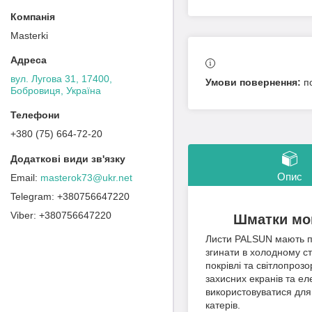
Masterki
вул. Лугова 31, 17400,
п
Бобровиця, Україна
+380 (75) 664-72-20
Опис
masterok73@ukr.net
+380756647220
+380756647220
Шматки мон
Листи PALSUN мають про
згинати в холодному ст
покрівлі та світлопроз
захисних екранів та е
використовуватися для 
катерів.