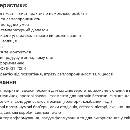
еристики:
і якості – лист практично неможливо розбити
 та світлопроникність
у погодних умов
 температурний діапазон
ливого ультрафіолетового випромінювання
 ізоляція
чі
ся та монтується
по радіусу в холодному стані
оформуванню
ISO 9001:2008
рантію від пожовтіння, втрату світлопроникності та міцності
ування
а покриття: захисні екрани для машин/верстатів, захисне склання в 
зупинок, прозорі захисні елементи для органів безпеки, скління для 
шоломів, скло для сільгосптехніки (трактори, комбайни і т.д.)
рі проти-шумові бар'єри, дахи стадіонів, світлові ліхтарі, скління, 
а світлові короби, світлові табло
ля термоформування, вакуумформування та для використання у світ