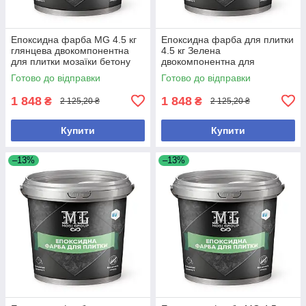
Епоксидна фарба MG 4.5 кг
Епоксидна фарба для плитки
глянцева двокомпонентна
4.5 кг Зелена
для плитки мозаїки бетону
двокомпонентна для
зносостійка
кераміки мозаїки бетону з
Готово до відправки
Готово до відправки
високою покривністю
1 848
1 848
₴
₴
2 125,20 ₴
2 125,20 ₴
Купити
Купити
–13%
–13%