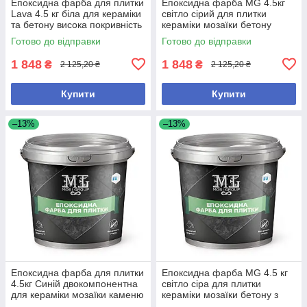
Епоксидна фарба для плитки
Епоксидна фарба MG 4.5кг
Lava 4.5 кг біла для кераміки
світло сірий для плитки
та бетону висока покривність
кераміки мозаїки бетону
водостійка
Готово до відправки
Готово до відправки
1 848
1 848
₴
₴
2 125,20 ₴
2 125,20 ₴
Купити
Купити
–13%
–13%
Епоксидна фарба для плитки
Епоксидна фарба MG 4.5 кг
4.5кг Синій двокомпонентна
світло сіра для плитки
для кераміки мозаїки каменю
кераміки мозаїки бетону з
бетону покриття
високою покривністю