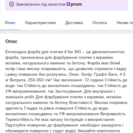
Замовлення під захистом
Опис
Характеристики
Доставка
Оплата
Умови п
Опис
Епоксидна фарба для плитки 4.5кг MG – це двокомпонентна
фарба, призначена для фарбування плитки з кераміки,
мозаїки, натурального каменю та бетону. Фарба має білий
колір і має високу покриваність, що дозволяє отримати гладку
і рівну поверхню без розлучень. Опис: Колір: Графіт Вага: 4.5
кг Витрата: 250-350 г/м² Час висихання: 72 години Стійкість до
води: так Стійкість до механічних пошкоджень: так Стійкість до
УФ-випромінювання: так Застосування: Для внутрішніх і
зовнішніх робіт Для фарбування плитки з кераміки, мозаїки,
натурального каменю та бетону Властивості: Висока покривна
здатність Гладка та рівна поверхня Стійкість до води,
механічних пошкоджень та УФ-випромінювання Витривалість
Термостійкість Не має запаху Інструкція з використання:
Підготуйте поверхню до фарбування: необхідно зашкурити і
обезжирити поверхню ( сода+ вода) Змішайте компоненти