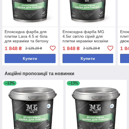
Епоксидна фарба для
Епоксидна фарба MG
Епок
плитки Lava 4.5 кг біла
4.5кг світло сірий для
плит
для кераміки та бетону
плитки кераміки мозаїки
двок
висока покривність
бетону водостійка
кера
1 848
1 848
1 8
₴
₴
2 125,20 ₴
2 125,20 ₴
бето
Купити
Купити
Акційні пропозиції та новинки
–13%
–13%