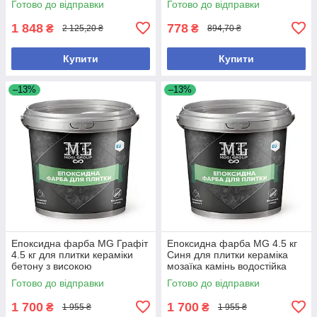
Готово до відправки
Готово до відправки
1 848
778
₴
₴
2 125,20 ₴
894,70 ₴
Купити
Купити
–13%
–13%
Епоксидна фарба MG Графіт
Епоксидна фарба MG 4.5 кг
4.5 кг для плитки кераміки
Синя для плитки кераміка
бетону з високою
мозаїка камінь водостійка
покривністю
механічна стійкість
Готово до відправки
Готово до відправки
1 700
1 700
₴
₴
1 955 ₴
1 955 ₴