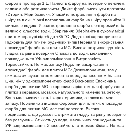
фарби в пропорції 1:1. Нанесіть фарбу на поверхню пензлем,
валиком або розпилювачем. Дайте фарбі висохнути протягом
72 годин. Міри безпеки: Уникайте потрапляння фарби на
шкіру та в очі. У разі потрапляння фарби на шкіру промийте її
мильною водою. У разі потрапляння фарби в очі промийте їх
великою кількістю води. Зберігання: Зберігайте в сухому місці
при температурі від +5 до +35 °C. Додаткові характеристики:
Підходить для плитки будь-яких типів Переваги використання
епоксидної фарби для плитки MG: Висока покривна здатність
Гладка та рівна поверхня Стійкість до води, механічних
пошкоджень та УФ-випромінювання Витривалість
Термостійкість Не має запаху Недоліки використання
епоксидної фарби для плитки MG: Двокомпонентна, тому
вимагає змішування компонентів перед нанесенням Більша
ціна, ніж у однокомпонентних фарб Висновок: Епоксидна
фарба для плитки MG є хорошим варіантом для фарбування
плитки з кераміки, мозаїки, натурального каменю та бетону.
Вона має високу якість і характеристики, а також не має
запаху. Порівняно з іншими фарбами для плитки, епоксидна
фарба для плитки MG має такі переваги: Висока
покриваність, що дозволяє отримати гладку та рівну поверхню
без розлучень. Стійкість до води, механічних пошкоджень та
УФ-випромінювання. Зносостійкість та термостійкість. Не має
запаху.