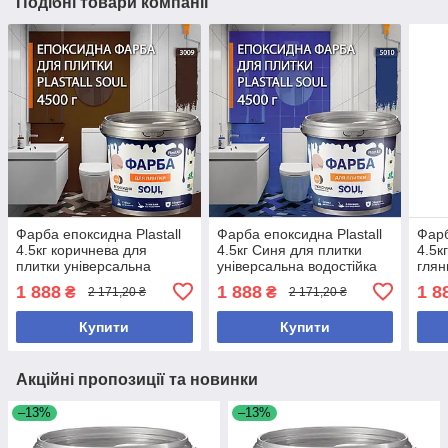
Подібні товари компанії
Фарба епоксидна Plastall
Фарба епоксидна Plastall
Фарб
4.5кг коричнева для
4.5кг Синя для плитки
4.5к
плитки універсальна
універсальна водостійка
глян
водостійка з високою
термостійка
унів
1 888
1 888
1 8
₴
₴
2 171,20 ₴
2 171,20 ₴
покривною здатністю
Купити
Купити
Акційні пропозиції та новинки
–13%
–13%