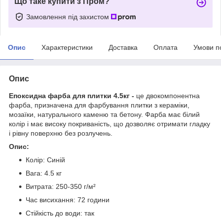
Що таке купити з Пром?
Замовлення під захистом
Опис
Характеристики
Доставка
Оплата
Умови п
Опис
Епоксидна фарба для плитки 4.5кг -
це двокомпонентна
фарба, призначена для фарбування плитки з кераміки,
мозаїки, натурального каменю та бетону. Фарба має білий
колір і має високу покриваність, що дозволяє отримати гладку
і рівну поверхню без розлучень.
Опис:
Колір: Синій
Вага: 4.5 кг
Витрата: 250-350 г/м²
Час висихання: 72 години
Стійкість до води: так