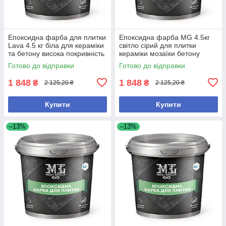
Епоксидна фарба для плитки
Епоксидна фарба MG 4.5кг
Lava 4.5 кг біла для кераміки
світло сірий для плитки
та бетону висока покривність
кераміки мозаїки бетону
водостійка
Готово до відправки
Готово до відправки
1 848
1 848
₴
₴
2 125,20 ₴
2 125,20 ₴
Купити
Купити
–13%
–13%