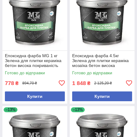
Епоксидна фарба MG 1 кг
Епоксидна фарба 4.5кг
Зелена для плитки кераміка
Зелена для плитки кераміка
бетон висока покриваність
мозаїка бетон висока
водостійка
покриваність водостійка
Готово до відправки
Готово до відправки
778
1 848
₴
₴
894,70 ₴
2 125,20 ₴
Купити
Купити
–13%
–13%