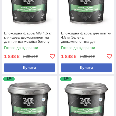
Епоксидна фарба MG 4.5 кг
Епоксидна фарба для плитки
глянцева двокомпонентна
4.5 кг Зелена
для плитки мозаїки бетону
двокомпонентна для
зносостійка
кераміки мозаїки бетону з
Готово до відправки
Готово до відправки
високою покривністю
1 848
1 848
₴
₴
2 125,20 ₴
2 125,20 ₴
Купити
Купити
–13%
–13%