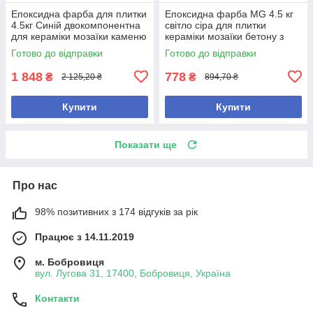
Епоксидна фарба для плитки
Епоксидна фарба MG 4.5 кг
4.5кг Синій двокомпонентна
світло сіра для плитки
для кераміки мозаїки каменю
кераміки мозаїки бетону з
бетону покриття
високою покривністю
Готово до відправки
Готово до відправки
1 848
778
₴
₴
2 125,20 ₴
894,70 ₴
Купити
Купити
Показати ще
Про нас
98% позитивних з 174 відгуків за рік
Працює з 14.11.2019
м. Бобровиця
вул. Лугова 31, 17400, Бобровиця, Україна
Контакти