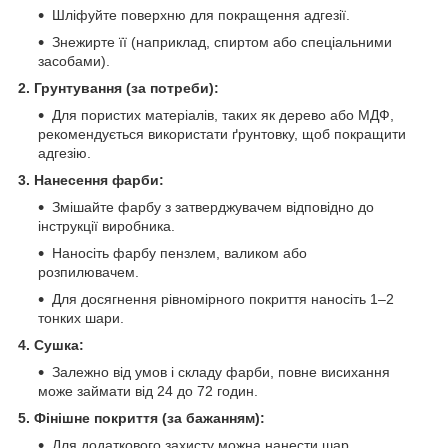
Шліфуйте поверхню для покращення адгезії.
Знежирте її (наприклад, спиртом або спеціальними
засобами).
2. Грунтування (за потреби):
Для пористих матеріалів, таких як дерево або МДФ,
рекомендується використати ґрунтовку, щоб покращити
адгезію.
3. Нанесення фарби:
Змішайте фарбу з затверджувачем відповідно до
інструкції виробника.
Наносіть фарбу пензлем, валиком або
розпилювачем.
Для досягнення рівномірного покриття наносіть 1–2
тонких шари.
4. Сушка:
Залежно від умов і складу фарби, повне висихання
може займати від 24 до 72 годин.
5. Фінішне покриття (за бажанням):
Для додаткового захисту можна нанести шар