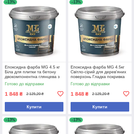
–13%
–13%
Епоксидна фарба MG 4.5 кг
Епоксидна фарба MG 4.5кг
Біла для плитки та бетону
Світло-сірий для дерев'яних
двокомпонентна глянцева з
поверхонь Гладка покривка
високою покриваністю
Стійкість до води
Готово до відправки
Готово до відправки
1 848
1 848
₴
₴
2 125,20 ₴
2 125,20 ₴
Купити
Купити
–13%
–13%