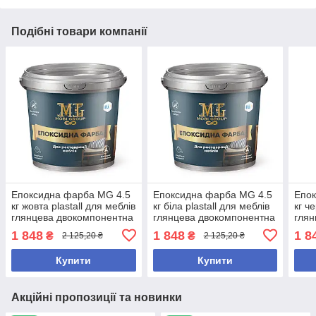
Подібні товари компанії
Епоксидна фарба MG 4.5
Епоксидна фарба MG 4.5
Епок
кг жовта plastall для меблів
кг біла plastall для меблів
кг ч
глянцева двокомпонентна
глянцева двокомпонентна
глян
для реставрації
захист від вологи та зносу
для 
1 848
1 848
1 8
₴
₴
2 125,20 ₴
2 125,20 ₴
Купити
Купити
Акційні пропозиції та новинки