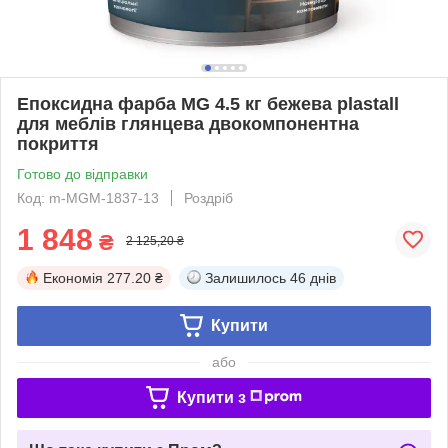
Епоксидна фарба MG 4.5 кг бежева plastall
для меблів глянцева двокомпонентна
покриття
Готово до відправки
Код: m-MGM-1837-13
Роздріб
1 848
₴
2 125,20 ₴
Економія
277.20 ₴
Залишилось
46 днів
Купити
або
Купити з