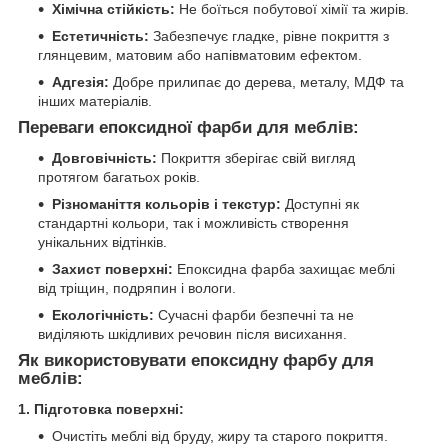
Хімічна стійкість:
Не боїться побутової хімії та жирів.
Естетичність:
Забезпечує гладке, рівне покриття з
глянцевим, матовим або напівматовим ефектом.
Адгезія:
Добре прилипає до дерева, металу, МДФ та
інших матеріалів.
Переваги епоксидної фарби для меблів:
Довговічність:
Покриття зберігає свій вигляд
протягом багатьох років.
Різноманіття кольорів і текстур:
Доступні як
стандартні кольори, так і можливість створення
унікальних відтінків.
Захист поверхні:
Епоксидна фарба захищає меблі
від тріщин, подряпин і вологи.
Екологічність:
Сучасні фарби безпечні та не
виділяють шкідливих речовин після висихання.
Як використовувати епоксидну фарбу для
меблів:
1. Підготовка поверхні:
Очистіть меблі від бруду, жиру та старого покриття.