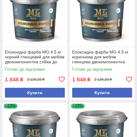
Епоксидна фарба MG 4.5 кг
Епоксидна фарба MG 4.5 кг
чорний глянцевий для меблів
коричнева для меблів
двокомпонентна стійка до
глянцева двокомпонентна
вологи та хімії
для реставрації та захисту
Готово до відправки
Готово до відправки
1 848
1 848
₴
₴
2 125,20 ₴
2 125,20 ₴
Купити
Купити
–13%
–13%