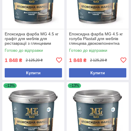
Епоксидна фарба MG 4.5 кг
Епоксидна фарба MG 4.5 кг
графіт для меблів для
голуба Plastall для меблів
реставрації з глянцевим
глянцева двокомпонентна
покриттям
для реставрації
Готово до відправки
Готово до відправки
1 848
1 848
₴
₴
2 125,20 ₴
2 125,20 ₴
Купити
Купити
–13%
–13%