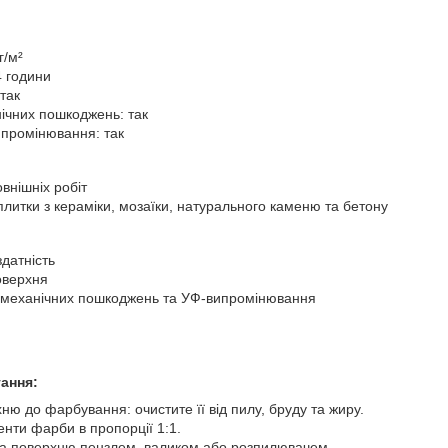
г/м²
4 години
 так
нічних пошкоджень: так
ипромінювання: так
овнішніх робіт
литки з кераміки, мозаїки, натурального каменю та бетону
датність
оверхня
и, механічних пошкоджень та УФ-випромінювання
тання:
ню до фарбування: очистите її від пилу, бруду та жиру.
нти фарби в пропорції 1:1.
на поверхню пензлем, валиком або розпилювачем.