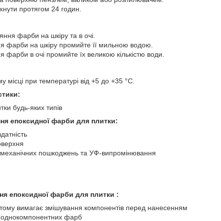
хнути протягом 24 годин.
ння фарби на шкіру та в очі.
ня фарби на шкіру промийте її мильною водою.
я фарби в очі промийте їх великою кількістю води.
му місці при температурі від +5 до +35 °C.
стики:
тки будь-яких типів
ня епоксидної фарби для плитки:
датність
оверхня
и, механічних пошкоджень та УФ-випромінювання
ня епоксидної фарби для плитки :
тому вимагає змішування компонентів перед нанесенням
 у однокомпонентних фарб