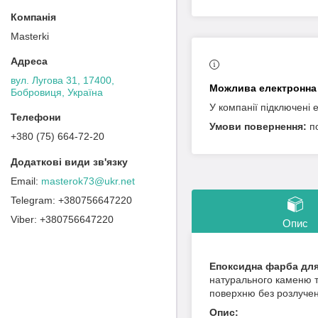
Masterki
вул. Лугова 31, 17400,
Бобровиця, Україна
У компанії підключені 
п
+380 (75) 664-72-20
masterok73@ukr.net
+380756647220
+380756647220
Опис
Епоксидна фарба для
натурального каменю та
поверхню без розлучен
Опис: