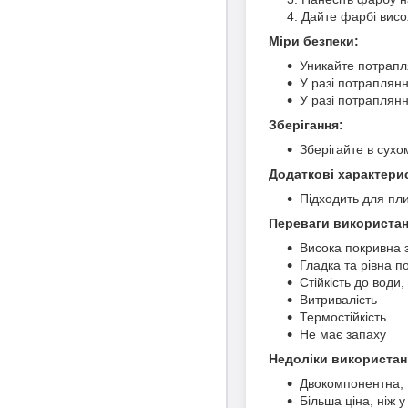
Дайте фарбі висо
Міри безпеки:
Уникайте потрапля
У разі потраплян
У разі потраплянн
Зберігання:
Зберігайте в сухо
Додаткові характери
Підходить для пли
Переваги використан
Висока покривна з
Гладка та рівна п
Стійкість до вод
Витривалість
Термостійкість
Не має запаху
Недоліки використан
Двокомпонентна, 
Більша ціна, ніж