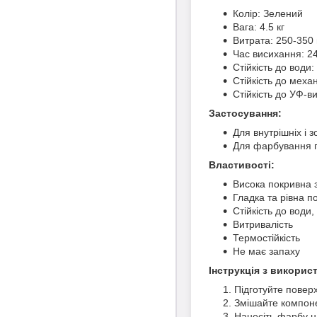
Колір: Зелений
Вага: 4.5 кг
Витрата: 250-350 
Час висихання: 2
Стійкість до води:
Стійкість до меха
Стійкість до УФ-в
Застосування:
Для внутрішніх і з
Для фарбування п
Властивості:
Висока покривна з
Гладка та рівна п
Стійкість до вод
Витривалість
Термостійкість
Не має запаху
Інструкція з викорис
Підготуйте поверх
Змішайте компоне
Нанесіть фарбу 