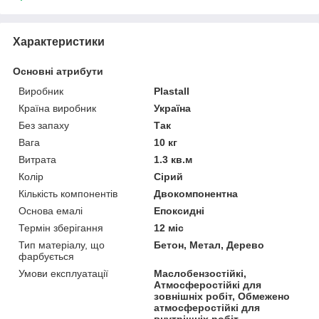
Характеристики
Основні атрибути
Виробник
Plastall
Країна виробник
Україна
Без запаху
Так
Вага
10 кг
Витрата
1.3 кв.м
Колір
Сірий
Кількість компонентів
Двокомпонентна
Основа емалі
Епоксидні
Термін зберігання
12 міс
Тип матеріалу, що
Бетон, Метал, Дерево
фарбується
Умови експлуатації
Маслобензостійкі,
Атмосферостійкі для
зовнішніх робіт, Обмежено
атмосферостійкі для
внутрішніх робіт,