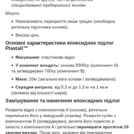
спеціалізованої прибиральної техніки.
Мінуси:
Неможливість перекриття лише тріщин (необхідна
ретельна підготовка основи);
Висока ціна.
Основні характеристики епоксидних підлог
Plastall™
Фасування:
пластикове відро
У комплект входить:
основа 9300гр (компонент А)
та затверджувач 700гр (компонент В)
Маса:
10кг (загальна вага основи і затверджувача).
Середня витрата:
від 0,3 кг до 1,3 кг на 1 кв.м
(залежно від кількості шарів)
Замішування та нанесення епоксидних підлог
Розкрити відро з компонентом А (основа), ретельно
перемішати його у заводській упаковці. Розкрити сулію з
компонентом В (затверджувач), вилити його повністю в
ємність з компонентом А і ретельно
перемішати протягом 10
хвилин вручну
. Після чого, залежно від температури