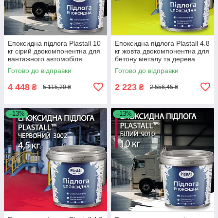
Епоксидна підлога Plastall 10
Епоксидна підлога Plastall 4.8
кг сірий двокомпонентна для
кг жовта двокомпонентна для
вантажного автомобіля
бетону металу та дерева
зносостійке покриття
зносостійка
Готово до відправки
Готово до відправки
4 448
2 223
₴
₴
5 115,20 ₴
2 556,45 ₴
–13%
–13%