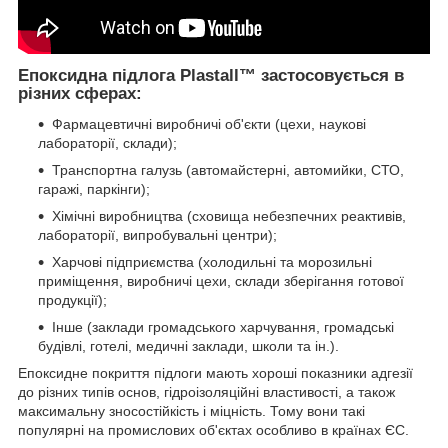
Епоксидна підлога Plastall™ застосовується в
різних сферах:
Фармацевтичні виробничі об'єкти (цехи, наукові
лабораторії, склади);
Транспортна галузь (автомайстерні, автомийки, СТО,
гаражі, паркінги);
Хімічні виробництва (сховища небезпечних реактивів,
лабораторії, випробувальні центри);
Харчові підприємства (холодильні та морозильні
приміщення, виробничі цехи, склади зберігання готової
продукції);
Інше (заклади громадського харчування, громадські
будівлі, готелі, медичні заклади, школи та ін.).
Епоксидне покриття підлоги мають хороші показники адгезії
до різних типів основ, гідроізоляційні властивості, а також
максимальну зносостійкість і міцність. Тому вони такі
популярні на промислових об'єктах особливо в країнах ЄС.