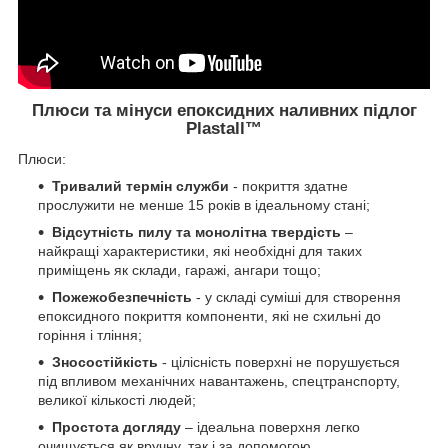
Плюси та мінуси епоксидних наливних підлог
Plastall™
Плюси:
Тривалий термін служби
- покриття здатне
прослужити не менше 15 років в ідеальному стані;
Відсутність пилу та монолітна твердість
–
найкращі характеристики, які необхідні для таких
приміщень як склади, гаражі, ангари тощо;
Пожежобезпечність
- у складі суміші для створення
епоксидного покриття компоненти, які не схильні до
горіння і тління;
Зносостійкість
- цілісність поверхні не порушується
під впливом механічних навантажень, спецтранспорту,
великої кількості людей;
Простота догляду
– ідеальна поверхня легко
очищується як вручну, так і за допомогою