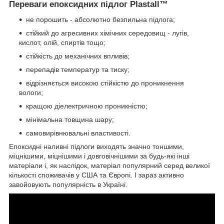
Переваги епоксидних підлог Plastall™
не порошить - абсолютно безпильна підлога;
стійкий до агресивних хімічних середовищ - лугів,
кислот, олій, спиртів тощо;
стійкість до механічних впливів;
перепадів температур та тиску;
відрізняється високою стійкістю до проникнення
вологи;
кращою діелектричною проникністю;
мінімальна товщина шару;
самовирівнювальні властивості.
Епоксидні наливні підлоги виходять значно тоншими,
міцнішими, міцнішими і довговічнішими за будь-які інші
матеріали і, як наслідок, матеріал популярний серед великої
кількості споживачів у США та Європі. І зараз активно
завойовують популярність в Україні.