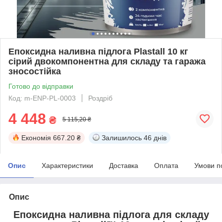
Епоксидна наливна підлога Plastall 10 кг
сірий двокомпонентна для складу та гаража
зносостійка
Готово до відправки
Код: m-ENP-PL-0003
Роздріб
4 448
₴
5 115,20 ₴
Економія
667.20 ₴
Залишилось
46 днів
Опис
Характеристики
Доставка
Оплата
Умови п
Опис
Епоксидна наливна підлога для складу