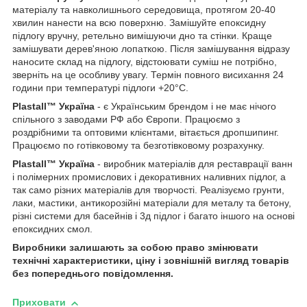
матеріалу та навколишнього середовища, протягом 20-40
хвилин нанести на всю поверхню. Замішуйте епоксидну
підлогу вручну, ретельно вимішуючи дно та стінки. Краще
замішувати дерев'яною лопаткою. Після замішування відразу
наносите склад на підлогу, відстоювати суміш не потрібно,
зверніть на це особливу увагу. Термін повного висихання 24
години при температурі підлоги +20°С.
Plastall™ Україна
- є Українським брендом і не має нічого
спільного з заводами РФ або Європи. Працюємо з
роздрібними та оптовими клієнтами, вітається дропшипинг.
Працюємо по готівковому та безготівковому розрахунку.
Plastall™ Україна
- виробник матеріалів для реставрації ванн
і полімерних промислових і декоративних наливних підлог, а
так само різних матеріалів для творчості. Реалізуємо грунти,
лаки, мастики, антикорозійні матеріали для металу та бетону,
різні системи для басейнів і 3д підлог і багато іншого на основі
епоксидних смол.
Виробники залишають за собою право змінювати
технічні характеристики, ціну і зовнішній вигляд товарів
без попереднього повідомлення.
Приховати