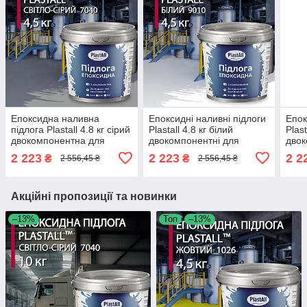
Епоксидна наливна
Епоксидні наливні підлоги
Епок
підлога Plastall 4.8 кг сірий
Plastall 4.8 кг білий
Plast
двокомпонентна для
двокомпонентні для
двок
складу гаража зносостійка
гаража та складу
гара
2 223
2 223
2 2
₴
₴
2 556,45 ₴
2 556,45 ₴
зносостійкі
знос
Акційні пропозиції та новинки
–13%
Топ
–13%