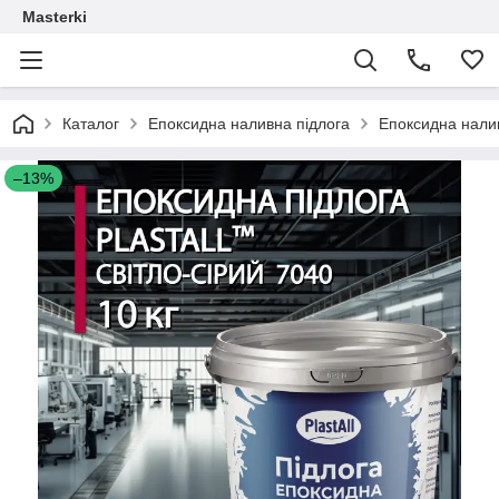
Masterki
Каталог
Епоксидна наливна підлога
Епоксидна налив
–13%