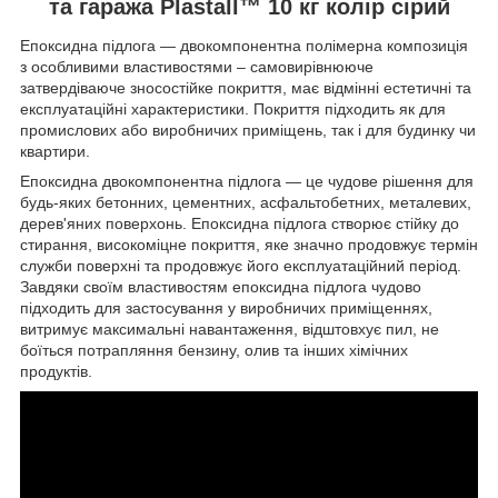
та гаража Plastall™ 10 кг колір сірий
Епоксидна підлога — двокомпонентна полімерна композиція
з особливими властивостями – самовирівнююче
затвердіваюче зносостійке покриття, має відмінні естетичні та
експлуатаційні характеристики. Покриття підходить як для
промислових або виробничих приміщень, так і для будинку чи
квартири.
Епоксидна двокомпонентна підлога — це чудове рішення для
будь-яких бетонних, цементних, асфальтобетних, металевих,
дерев'яних поверхонь. Епоксидна підлога створює стійку до
стирання, високоміцне покриття, яке значно продовжує термін
служби поверхні та продовжує його експлуатаційний період.
Завдяки своїм властивостям епоксидна підлога чудово
підходить для застосування у виробничих приміщеннях,
витримує максимальні навантаження, відштовхує пил, не
боїться потрапляння бензину, олив та інших хімічних
продуктів.