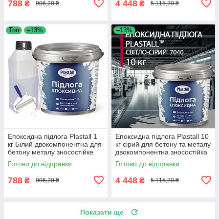
788
4 448
₴
₴
906,20 ₴
5 115,20 ₴
Топ
–13%
–13%
Епоксидна підлога Plastall 1
Епоксидна підлога Plastall 10
кг Білий двокомпонентна для
кг сірий для бетону та металу
бетону металу зносостійке
двокомпонентна зносостійка
покриття
Готово до відправки
Готово до відправки
788
4 448
₴
₴
906,20 ₴
5 115,20 ₴
Показати ще