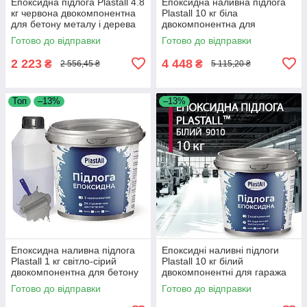
Епоксидна підлога Plastall 4.8
Епоксидна наливна підлога
кг червона двокомпонентна
Plastall 10 кг біла
для бетону металу і дерева
двокомпонентна для
зносостійка
фургона рефрижератора
Готово до відправки
Готово до відправки
зносостійка
2 223
4 448
₴
₴
2 556,45 ₴
5 115,20 ₴
Топ
–13%
–13%
Епоксидна наливна підлога
Епоксидні наливні підлоги
Plastall 1 кг світло-сірий
Plastall 10 кг білий
двокомпонентна для бетону
двокомпонентні для гаража
та металу зносостійка
та складу зносостійкі
Готово до відправки
Готово до відправки