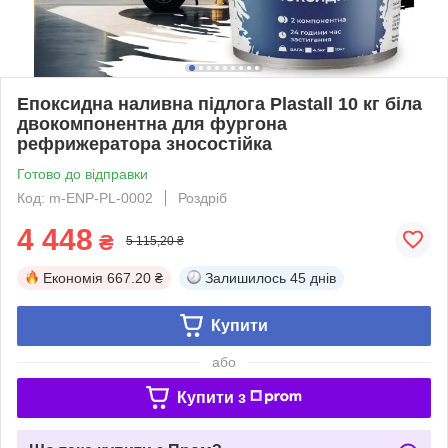
Епоксидна наливна підлога Plastall 10 кг біла
двокомпонентна для фургона
рефрижератора зносостійка
Готово до відправки
Код: m-ENP-PL-0002
Роздріб
4 448
₴
5 115,20 ₴
Економія
667.20 ₴
Залишилось
45 днів
Купити
або
Купити з