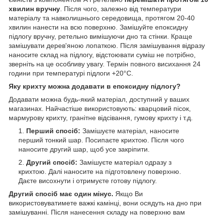
хвилин вручну
. Після чого, залежно від температури
матеріалу та навколишнього середовища, протягом 20-40
хвилин нанести на всю поверхню. Замішуйте епоксидну
підлогу вручну, ретельно вимішуючи дно та стінки. Краще
замішувати дерев'яною лопаткою. Після замішування відразу
наносите склад на підлогу, відстоювати суміш не потрібно,
зверніть на це особливу увагу. Термін повного висихання 24
години при температурі підлоги +20°С.
Яку крихту можна додавати в епоксидну підлогу?
Додавати можна будь-який матеріал, доступний у ваших
магазинах. Найчастіше використовують: кварцовий пісок,
мармурову крихту, гранітне відсівання, гумову крихту і т.д.
Перший спосіб:
Замішуєте матеріал, наносите
перший тонкий шар. Посипаєте крихтою. Після чого
наносите другий шар, щоб усе закріпити.
Другий спосіб:
Замішуєте матеріал одразу з
крихтою. Далі наносите на підготовлену поверхню.
Даєте висохнути і отримуєте готову підлогу.
Другий спосіб має один мінус.
Якщо Ви
використовуватимете важкі камінці, вони осядуть на дно при
замішуванні. Після нанесення складу на поверхню вам