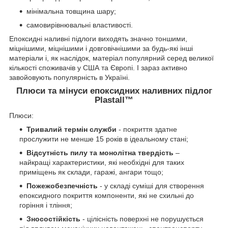
мінімальна товщина шару;
самовирівнювальні властивості.
Епоксидні наливні підлоги виходять значно тоншими,
міцнішими, міцнішими і довговічнішими за будь-які інші
матеріали і, як наслідок, матеріал популярний серед великої
кількості споживачів у США та Європі. І зараз активно
завойовують популярність в Україні.
Плюси та мінуси епоксидних наливних підлог
Plastall™
Плюси:
Тривалий термін служби
- покриття здатне
прослужити не менше 15 років в ідеальному стані;
Відсутність пилу та монолітна твердість
–
найкращі характеристики, які необхідні для таких
приміщень як склади, гаражі, ангари тощо;
Пожежобезпечність
- у складі суміші для створення
епоксидного покриття компоненти, які не схильні до
горіння і тління;
Зносостійкість
- цілісність поверхні не порушується