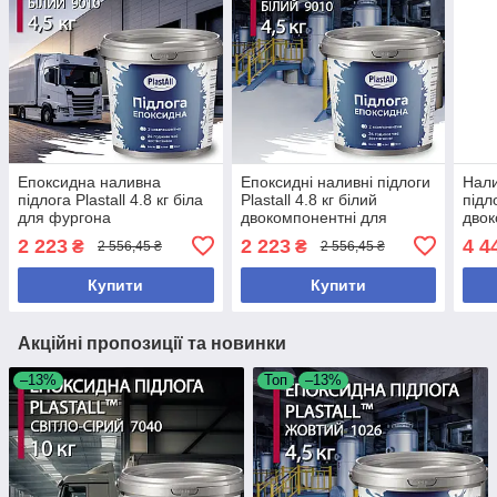
Епоксидна наливна
Епоксидні наливні підлоги
Нали
підлога Plastall 4.8 кг біла
Plastall 4.8 кг білий
підл
для фургона
двокомпонентні для
двок
рефрижератора
гаража та складу
авто
2 223
2 223
4 4
₴
₴
2 556,45 ₴
2 556,45 ₴
зносостійка
зносостійкі
двокомпонентна
Купити
Купити
Акційні пропозиції та новинки
–13%
Топ
–13%