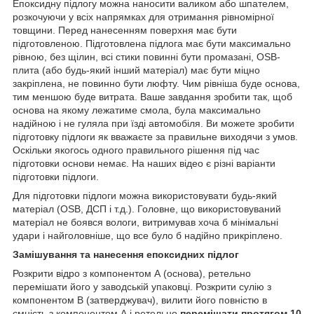
Епоксидну підлогу можна наносити валиком або шпателем,
розкочуючи у всіх напрямках для отримання рівномірної
товщини. Перед нанесенням поверхня має бути
підготовленою. Підготовлена ​​підлога має бути максимально
рівною, без щілин, всі стики повинні бути промазані, OSB-
плита (або будь-який інший матеріал) має бути міцно
закріплена, не повинно бути люфту. Чим рівніша буде основа,
тим меншою буде витрата. Ваше завдання зробити так, щоб
основа на якому лежатиме смола, була максимально
надійною і не гуляла при їзді автомобіля. Ви можете зробити
підготовку підлоги як вважаєте за правильне виходячи з умов.
Оскільки якогось одного правильного рішення під час
підготовки основи немає. На наших відео є різні варіанти
підготовки підлоги.
Для підготовки підлоги можна використовувати будь-який
матеріал (OSB, ДСП і т.д.). Головне, що використовуваний
матеріал не боявся вологи, витримував хоча б мінімальні
удари і найголовніше, що все було б надійно прикріплено.
Замішування та нанесення епоксидних підлог
Розкрити відро з компонентом А (основа), ретельно
перемішати його у заводській упаковці. Розкрити сулію з
компонентом В (затверджувач), вилити його повністю в
ємність з компонентом А і ретельно
перемішати протягом 10