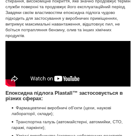
стирання, високоміцне покриття, яке значно продовжує термін
служби поверхні та продовжує його експлуатаційний період.
Завдяки своїм властивостям епоксидна підлога чудово
підходить для застосування у виробничих приміщеннях,
витримує максимальні навантаження, відштовхує пил, не
боїться потрапляння бензину, олив та інших хімічних
продуктів.
Епоксидна підлога Plastall™ застосовується в
різних сферах:
Фармацевтичні виробничі об'єкти (цехи, наукові
лабораторії, склади);
Транспортна галузь (автомайстерні, автомийки, СТО,
гаражі, паркінги);
Хімічні виробництва (сховища небезпечних реактивів,