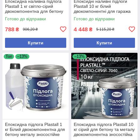
Епоксидна наливна підлога
Епоксидні наливні підлоги
Plastall 1 кг світло-сірий
Plastall 10 кг білий
двокомпонентна для бетону
двокомпонентні для гаража
та металу зносостійка
та складу зносостійкі
Готово до відправки
Готово до відправки
788
4 448
₴
₴
906,20 ₴
5 115,20 ₴
Купити
Купити
Топ
–13%
–13%
Епоксидна підлога Plastall 1
Епоксидна підлога Plastall 10
кг Білий двокомпонентна для
кг сірий для бетону та металу
бетону металу зносостійке
двокомпонентна зносостійка
покриття