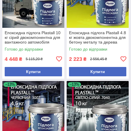
Епоксидна підлога Plastall 10
Епоксидна підлога Plastall 4.8
кг сірий двокомпонентна для
кг жовта двокомпонентна для
вантажного автомобіля
бетону металу та дерева
зносостійке покриття
зносостійка
Готово до відправки
Готово до відправки
4 448
2 223
₴
₴
5 115,20 ₴
2 556,45 ₴
Купити
Купити
–13%
–13%