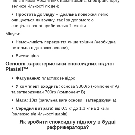
під впливом механічних навантажень, спецтранспорту,
великої кількості людей;
Простота догляду
– ідеальна поверхня легко
очищується як вручну, так і за допомогою
спеціалізованої прибиральної техніки.
Мінуси:
Неможливість перекриття лише тріщин (необхідна
ретельна підготовка основи);
Висока ціна.
Основні характеристики епоксидних підлог
Plastall™
Фасування:
пластикове відро
У комплект входить:
основа 9300гр (компонент А)
та затверджувач 700гр (компонент В)
Маса:
10кг (загальна вага основи і затверджувача).
Середня витрата:
від 0,3 кг до 1,3 кг на 1 кв.м
(залежно від кількості шарів)
Як зробити епоксидну підлогу в будці
рефрижератора?