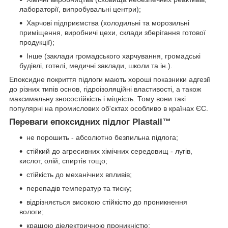
лабораторії, випробувальні центри);
Харчові підприємства (холодильні та морозильні
приміщення, виробничі цехи, склади зберігання готової
продукції);
Інше (заклади громадського харчування, громадські
будівлі, готелі, медичні заклади, школи та ін.).
Епоксидне покриття підлоги мають хороші показники адгезії
до різних типів основ, гідроізоляційні властивості, а також
максимальну зносостійкість і міцність. Тому вони такі
популярні на промислових об'єктах особливо в країнах ЄС.
Переваги епоксидних підлог Plastall™
не порошить - абсолютно безпильна підлога;
стійкий до агресивних хімічних середовищ - лугів,
кислот, олій, спиртів тощо;
стійкість до механічних впливів;
перепадів температур та тиску;
відрізняється високою стійкістю до проникнення
вологи;
кращою діелектричною проникністю;