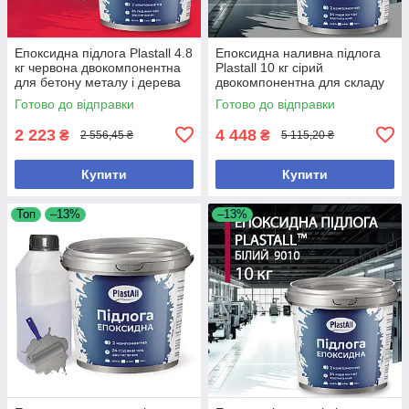
Епоксидна підлога Plastall 4.8
Епоксидна наливна підлога
кг червона двокомпонентна
Plastall 10 кг сірий
для бетону металу і дерева
двокомпонентна для складу
зносостійка
та гаража зносостійка
Готово до відправки
Готово до відправки
2 223
4 448
₴
₴
2 556,45 ₴
5 115,20 ₴
Купити
Купити
Топ
–13%
–13%