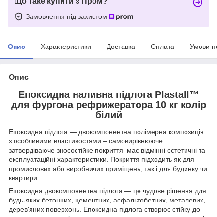
Що таке купити з Пром?
Замовлення під захистом
Опис
Характеристики
Доставка
Оплата
Умови п
Опис
Епоксидна наливна підлога Plastall™
для фургона рефрижератора 10 кг колір
білий
Епоксидна підлога — двокомпонентна полімерна композиція
з особливими властивостями – самовирівнююче
затвердіваюче зносостійке покриття, має відмінні естетичні та
експлуатаційні характеристики. Покриття підходить як для
промислових або виробничих приміщень, так і для будинку чи
квартири.
Епоксидна двокомпонентна підлога — це чудове рішення для
будь-яких бетонних, цементних, асфальтобетних, металевих,
дерев'яних поверхонь. Епоксидна підлога створює стійку до