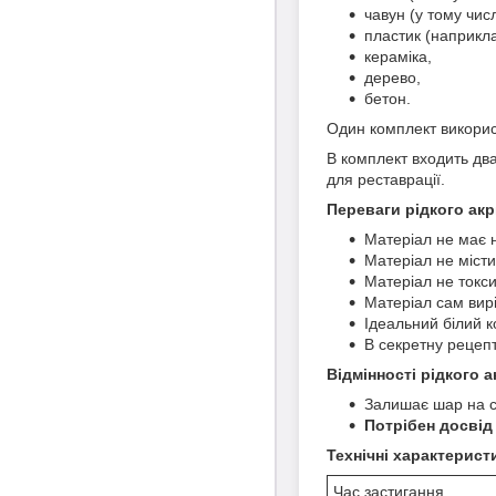
чавун (у тому чис
пластик (наприкла
кераміка,
дерево,
бетон.
Один комплект використ
В комплект входить два
для реставрації.
Переваги рідкого ак
Матеріал не має 
Матеріал не місти
Матеріал не токс
Матеріал сам вир
Ідеальний білий к
В секретну рецепт
Відмінності рідкого 
Залишає шар на ст
Потрібен досвід 
Технічні характерист
Час застигання