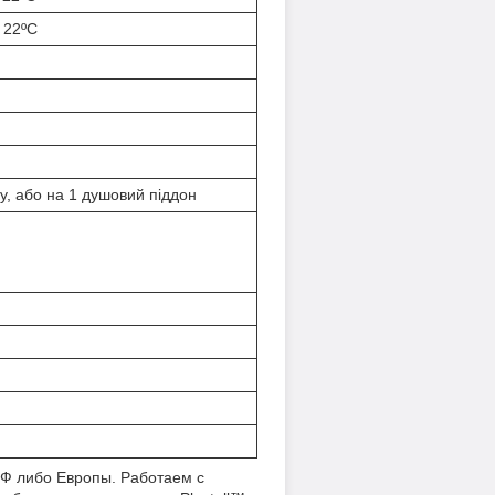
 22ºC
у, або на 1 душовий піддон
РФ либо Европы. Работаем с