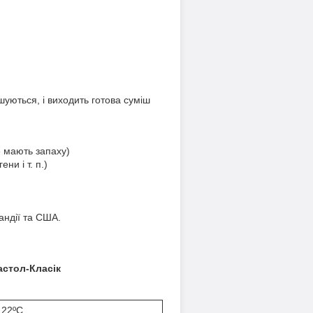
шуються, і виходить готова суміш
е мають запаху)
ни і т. п.)
андії та США.
астол-Класік
 22ºC