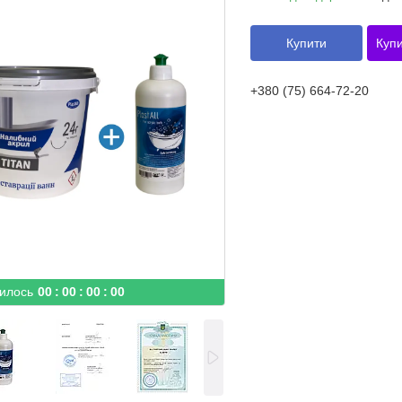
Купити
Купи
+380 (75) 664-72-20
илось
0
0
0
0
0
0
0
0