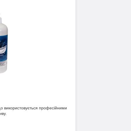
 що використовується професійними
иву.