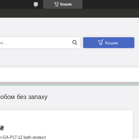
Кошик
Кошик
асобом без запаху
 ₴
m-GA-PLT-12 bath product