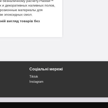
 безналичному расчету.Plastall™
 и декоративных наливных полов,
оррозионные материалы для
ве эпоксидных смол.
ній вигляд товарів без
Соціальні мережі
Tiktok
Instagram