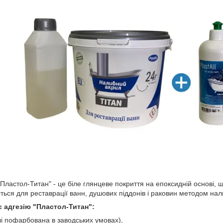
"Пластол-Титан" - це біле глянцеве покриття на епоксидній основі,
ься для реставрації ванн, душових піддонів і раковин методом нал
є адгезію "Пластол-Титан":
лі пофарбована в заводських умовах),