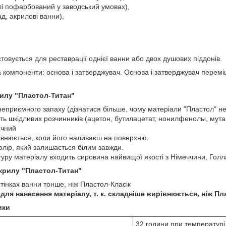
лі пофарбований у заводський умовах),
д, акрилові ванни),
овується для реставрації однієї ванни або двох душових піддонів.
 компоненти: основа і затверджувач. Основа і затверджувач перемі
рилу "Пластол-Титан"
неприємного запаху (дізнатися більше, чому матеріали "Пластол" н
ть шкідливих розчинників (ацетон, бутилацетат, нонилфенолы, мутаге
ичний
івнюється, коли його наливаєш на поверхню.
олір, який залишається білим завжди.
уру матеріалу входить сировина найвищої якості з Німеччини, Голл
акрилу "Пластол-Титан"
інках ванни тонше, ніж Пластол-Класік
для нанесення матеріалу, т. к. складніше вирівнюється, ніж Пл
ики
32 години при температурі