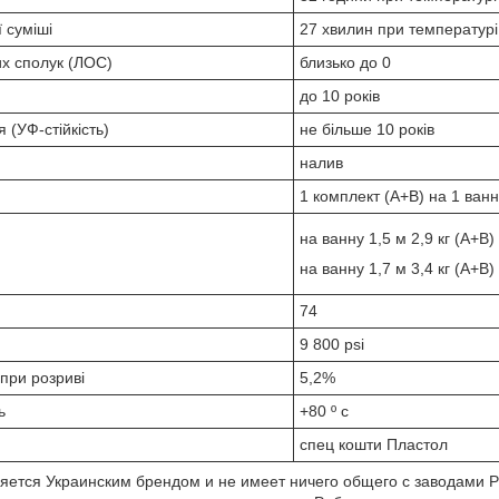
ї суміші
27 хвилин при температурі
их сполук (ЛОС)
близько до 0
до 10 років
я (УФ-стійкість)
не більше 10 років
налив
1 комплект (А+B) на 1 ванн
на ванну 1,5 м 2,9 кг (А+B)
на ванну 1,7 м 3,4 кг (A+B)
74
9 800 psi
при розриві
5,2%
ь
+80 º c
спец кошти Пластол
вляется Украинским брендом и не имеет ничего общего с заводами 