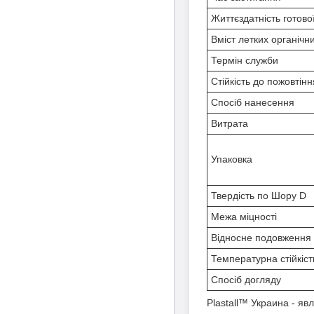
Життєздатність готово
Вміст летких органічн
Термін служби
Стійкість до пожовтінн
Спосіб нанесення
Витрата
Упаковка
Твердість по Шору D
Межа міцності
Відносне подовження 
Температурна стійкіст
Спосіб догляду
Plastall™ Украина - я