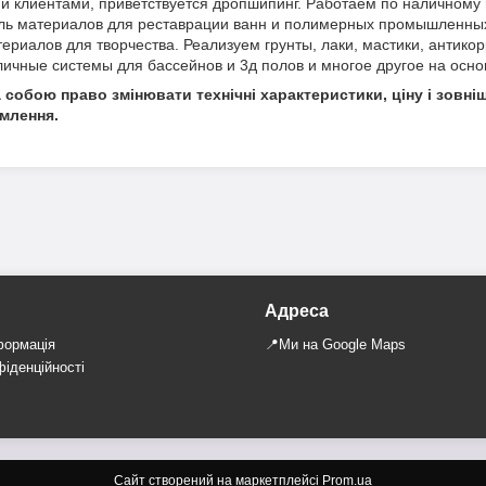
 клиентами, приветствуется дропшипинг. Работаем по наличному и
ель материалов для реставрации ванн и полимерных промышленных
териалов для творчества. Реализуем грунты, лаки, мастики, антик
личные системы для бассейнов и 3д полов и многое другое на осно
собою право змінювати технічні характеристики, ціну і зовніш
млення.
Адреса
формація
📍Ми на Google Maps
фіденційності
Сайт створений на маркетплейсі
Prom.ua