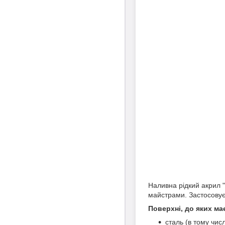
Наливна рідкий акрил 
майстрами. Застосовуєт
Поверхні, до яких ма
сталь (в тому чис