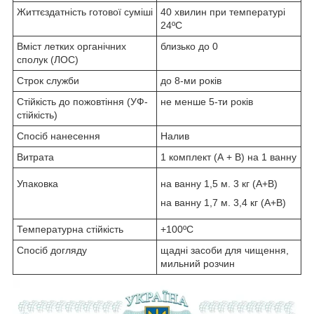
Життєздатність готової суміші
40 хвилин при температурі
24ºC
Вміст летких органічних
близько до 0
сполук (ЛОС)
Строк служби
до 8-ми років
Стійкість до пожовтіння (УФ-
не менше 5-ти років
стійкість)
Спосіб нанесення
Налив
Витрата
1 комплект (А + B) на 1 ванну
Упаковка
на ванну 1,5 м. 3 кг (А+B)
на ванну 1,7 м. 3,4 кг (A+B)
Температурна стійкість
+100ºC
Спосіб догляду
щадні засоби для чищення,
мильний розчин