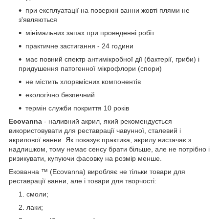
при експлуатації на поверхні ванни жовті плями не
з'являються
мінімальних запах при проведенні робіт
практичне застигання - 24 години
має повний спектр антимікробної дії (бактерії, гриби) і
придушення патогенної мікрофлори (спори)
не містить хлорвмісних компонентів
екологічно безпечний
термін служби покриття 10 років
Ecovanna
- наливний акрил, який рекомендується
використовувати для реставрації чавунної, сталевий і
акрилової ванни. Як показує практика, акрилу вистачає з
надлишком, тому немає сенсу брати більше, але не потрібно і
ризикувати, купуючи фасовку на розмір менше.
Екованна ™ (Ecovanna) виробляє не тільки товари для
реставрації ванни, але і товари для творчості:
смоли;
лаки;