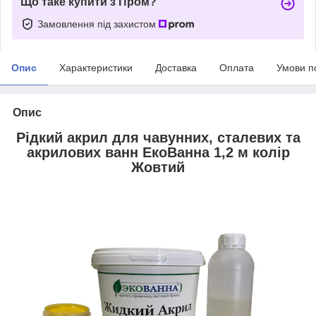
Що таке купити з Пром?
Замовлення під захистом
Опис
Характеристики
Доставка
Оплата
Умови п
Опис
Рідкий акрил для чавунних, сталевих та
акрилових ванн ЕкоВанна 1,2 м колір
Жовтий