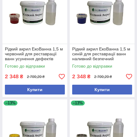
Рідкий акрил ЕкоВанна 1,5 м
Рідкий акрил ЕкоВанна 1,5 м
червоний для реставрації
синій для реставрації ванн
ванн усунення дефектів
наливний безпечний
антибактеріальний
Готово до відправки
Готово до відправки
2 348
2 348
₴
₴
2 700,20 ₴
2 700,20 ₴
Купити
Купити
–13%
–13%