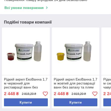
Всі умови повернення
Подібні товари компанії
Рідкий акрил ЕкоВанна 1,7
Рідкий акрил ЕкоВанна 1,7
Рідк
м червоний для
м жовтий для реставрації
м си
реставрації ванн без
ванн без запаху та плям
чаву
запаху та потьоків
акри
2 448
2 448
2 2
₴
₴
2 815,20 ₴
2 815,20 ₴
Купити
Купити