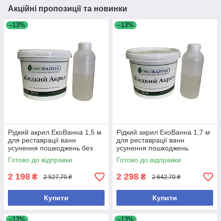
Акційні пропозиції та новинки
–13%
–13%
Рідкий акрил ЕкоВанна 1,5 м
Рідкий акрил ЕкоВанна 1,7 м
для реставрації ванн
для реставрації ванн
усунення пошкоджень без
усунення пошкоджень
запаху
антимікробний
Готово до відправки
Готово до відправки
2 198
2 298
₴
₴
2 527,70 ₴
2 642,70 ₴
Купити
Купити
–13%
–13%