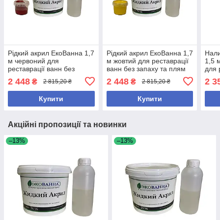
Рідкий акрил ЕкоВанна 1,7
Рідкий акрил ЕкоВанна 1,7
Нали
м червоний для
м жовтий для реставрації
1,5 
реставрації ванн без
ванн без запаху та плям
для 
запаху та потьоків
запа
2 448
2 448
2 3
₴
₴
2 815,20 ₴
2 815,20 ₴
Купити
Купити
Акційні пропозиції та новинки
–13%
–13%