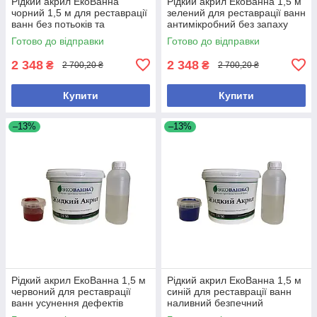
Рідкий акрил ЕкоВанна
Рідкий акрил ЕкоВанна 1,5 м
чорний 1,5 м для реставрації
зелений для реставрації ванн
ванн без потьоків та
антимікробний без запаху
бульбашок
Готово до відправки
Готово до відправки
2 348
2 348
₴
₴
2 700,20 ₴
2 700,20 ₴
Купити
Купити
–13%
–13%
Рідкий акрил ЕкоВанна 1,5 м
Рідкий акрил ЕкоВанна 1,5 м
червоний для реставрації
синій для реставрації ванн
ванн усунення дефектів
наливний безпечний
антибактеріальний