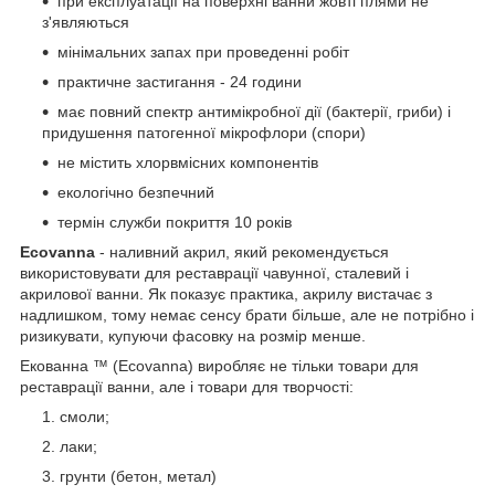
при експлуатації на поверхні ванни жовті плями не
з'являються
мінімальних запах при проведенні робіт
практичне застигання - 24 години
має повний спектр антимікробної дії (бактерії, гриби) і
придушення патогенної мікрофлори (спори)
не містить хлорвмісних компонентів
екологічно безпечний
термін служби покриття 10 років
Ecovanna
- наливний акрил, який рекомендується
використовувати для реставрації чавунної, сталевий і
акрилової ванни. Як показує практика, акрилу вистачає з
надлишком, тому немає сенсу брати більше, але не потрібно і
ризикувати, купуючи фасовку на розмір менше.
Екованна ™ (Ecovanna) виробляє не тільки товари для
реставрації ванни, але і товари для творчості:
смоли;
лаки;
грунти (бетон, метал)