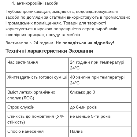
антикорозійні засоби.
Глубокопроникающая, зміцнюють, водовідштовхувальні
засоби по догляди за статями використовують в промислових
і громадських приміщеннях. Товари для творчості
користуються широкою популярністю серед виробників
ювелірних прикрас, посуду та меблів.
Застигає за ~ 24 години.
Не попадіться на підробку!
Технічні характеристики Экованни
Час застигання
24 години при температурі
24ºC
Життєздатність готової суміші
40 хвилин при температурі
24ºC
Вміст летких органічних
близько до 0
сполук (ЛОС)
Строк служби
до 8-ми років
Стійкість до пожовтіння (УФ-
не менше 5-ти років
стійкість)
Спосіб нанесення
Налив