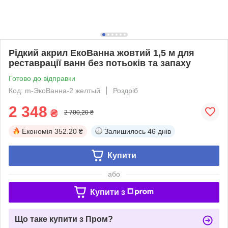
Рідкий акрил ЕкоВанна жовтий 1,5 м для
реставрації ванн без потьоків та запаху
Готово до відправки
Код: m-ЭкоВанна-2 желтый
Роздріб
2 348
₴
2 700,20 ₴
Економія
352.20 ₴
Залишилось
46 днів
Купити
або
Купити з
Що таке купити з Пром?