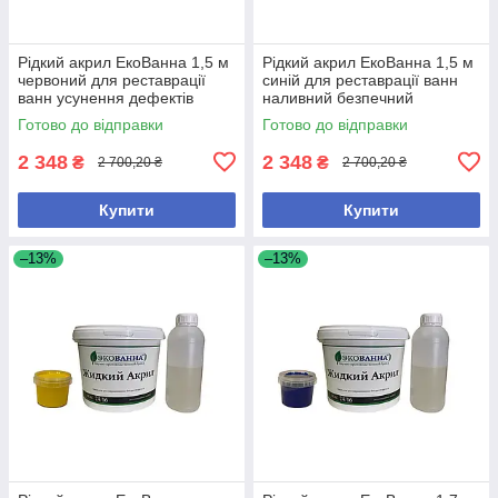
Рідкий акрил ЕкоВанна 1,5 м
Рідкий акрил ЕкоВанна 1,5 м
червоний для реставрації
синій для реставрації ванн
ванн усунення дефектів
наливний безпечний
антибактеріальний
Готово до відправки
Готово до відправки
2 348
2 348
₴
₴
2 700,20 ₴
2 700,20 ₴
Купити
Купити
–13%
–13%