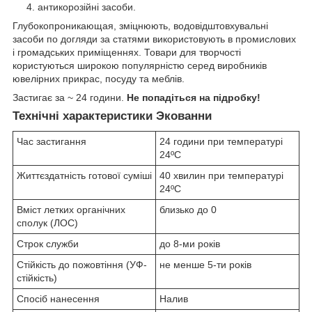
антикорозійні засоби.
Глубокопроникающая, зміцнюють, водовідштовхувальні
засоби по догляди за статями використовують в промислових
і громадських приміщеннях. Товари для творчості
користуються широкою популярністю серед виробників
ювелірних прикрас, посуду та меблів.
Застигає за ~ 24 години.
Не попадіться на підробку!
Технічні характеристики Экованни
Час застигання
24 години при температурі
24ºC
Життєздатність готової суміші
40 хвилин при температурі
24ºC
Вміст летких органічних
близько до 0
сполук (ЛОС)
Строк служби
до 8-ми років
Стійкість до пожовтіння (УФ-
не менше 5-ти років
стійкість)
Спосіб нанесення
Налив