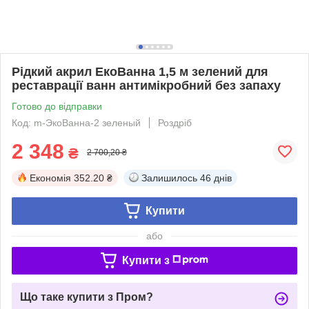
Рідкий акрил ЕкоВанна 1,5 м зелений для
реставрації ванн антимікробний без запаху
Готово до відправки
Код: m-ЭкоВанна-2 зеленый
Роздріб
2 348
₴
2 700,20 ₴
Економія
352.20 ₴
Залишилось
46 днів
Купити
або
Купити з
Що таке купити з Пром?