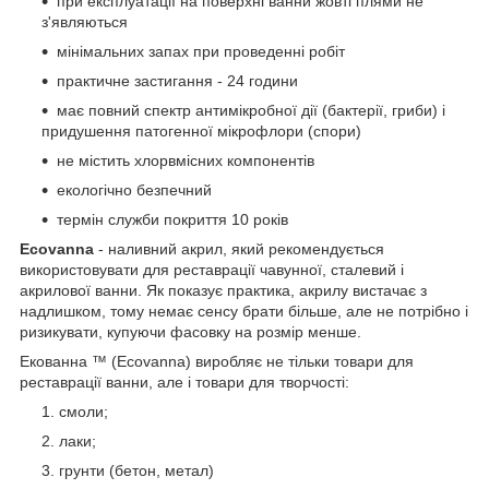
при експлуатації на поверхні ванни жовті плями не
з'являються
мінімальних запах при проведенні робіт
практичне застигання - 24 години
має повний спектр антимікробної дії (бактерії, гриби) і
придушення патогенної мікрофлори (спори)
не містить хлорвмісних компонентів
екологічно безпечний
термін служби покриття 10 років
Ecovanna
- наливний акрил, який рекомендується
використовувати для реставрації чавунної, сталевий і
акрилової ванни. Як показує практика, акрилу вистачає з
надлишком, тому немає сенсу брати більше, але не потрібно і
ризикувати, купуючи фасовку на розмір менше.
Екованна ™ (Ecovanna) виробляє не тільки товари для
реставрації ванни, але і товари для творчості:
смоли;
лаки;
грунти (бетон, метал)