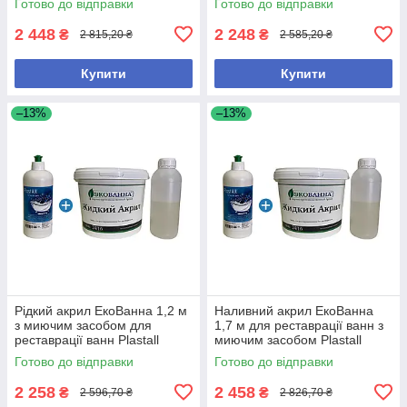
Готово до відправки
Готово до відправки
2 448
2 248
₴
₴
2 815,20 ₴
2 585,20 ₴
Купити
Купити
–13%
–13%
Рідкий акрил ЕкоВанна 1,2 м
Наливний акрил ЕкоВанна
з миючим засобом для
1,7 м для реставрації ванн з
реставрації ванн Plastall
миючим засобом Plastall
Готово до відправки
Готово до відправки
2 258
2 458
₴
₴
2 596,70 ₴
2 826,70 ₴