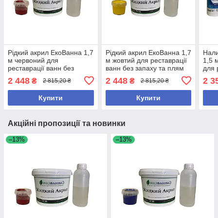
Рідкий акрил ЕкоВанна 1,7
Рідкий акрил ЕкоВанна 1,7
Нали
м червоний для
м жовтий для реставрації
1,5 
реставрації ванн без
ванн без запаху та плям
для 
запаху та потьоків
запа
2 448
2 448
2 3
₴
₴
2 815,20 ₴
2 815,20 ₴
Купити
Купити
Акційні пропозиції та новинки
–13%
–13%