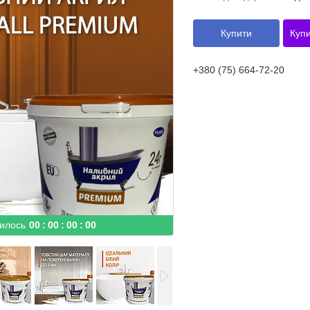
Купити
Купи
+380 (75) 664-72-20
илось
0
0
0
0
0
0
0
0