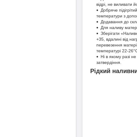
відрі, не виливати й
Добряче підігріти
температури з допо
Додавання до скла
Для наливу матері
Зберігати «Наливн
+35, вдалині від на
перевезення матеріа
температурі 22-26°
Ні в якому разі н
затвердіння.
Рідкий наливни