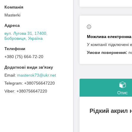
Masterki
вул. Лугова 31, 17400,
Бобровиця, Україна
У компанії підключені 
п
+380 (75) 664-72-20
masterok73@ukr.net
+380756647220
+380756647220
Опис
Рідкий акрил н