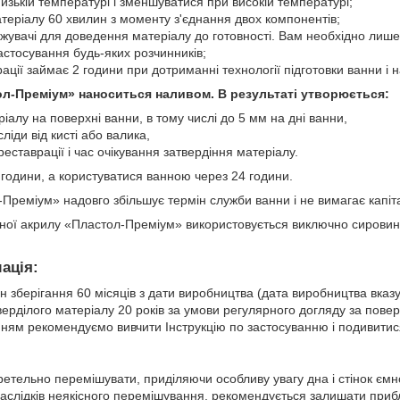
изькій температурі і зменшуватися при високій температурі;
теріалу 60 хвилин з моменту з'єднання двох компонентів;
джувачі для доведення матеріалу до готовності. Вам необхідно лише
астосування будь-яких розчинників;
ації займає 2 години при дотриманні технології підготовки ванни і 
ол-Преміум» наноситься наливом. В результаті утворюється:
іалу на поверхні ванни, в тому числі до 5 мм на дні ванни,
сліди від кисті або валика,
реставрації і час очікування затвердіння матеріалу.
 години, а користуватися ванною через 24 години.
Преміум» надовго збільшує термін служби ванни і не вимагає капіт
ної акрилу «Пластол-Преміум» використовується виключно сировина 
ація:
н зберігання 60 місяців з дати виробництва (дата виробництва вказує
ерділого матеріалу 20 років за умови регулярного догляду за пове
ням рекомендуємо вивчити Інструкцію по застосуванню і подивитися
етельно перемішувати, приділяючи особливу увагу дна і стінок ємно
наслідків неякісного перемішування, рекомендується залишати приб