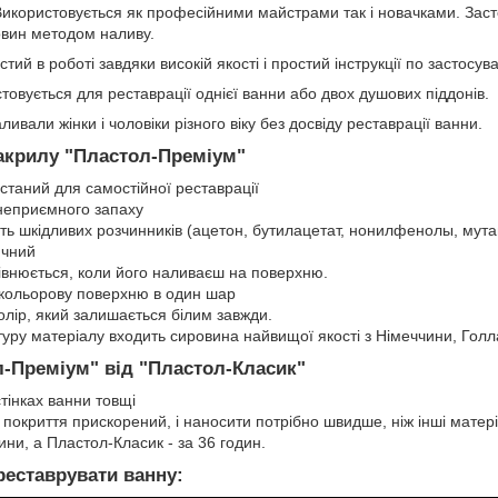
Використовується як професійними майстрами так і новачками. Заст
овин методом наливу.
тий в роботі завдяки високій якості і простий інструкції по застосув
овується для реставрації однієї ванни або двох душових піддонів.
ивали жінки і чоловіки різного віку без досвіду реставрації ванни.
 акрилу "Пластол-Преміум"
станий для самостійної реставрації
неприємного запаху
ть шкідливих розчинників (ацетон, бутилацетат, нонилфенолы, мутаге
ичний
івнюється, коли його наливаєш на поверхню.
 кольорову поверхню в один шар
олір, який залишається білим завжди.
уру матеріалу входить сировина найвищої якості з Німеччини, Голл
л-Преміум" від "Пластол-Класик"
тінках ванни товщі
покриття прискорений, і наносити потрібно швидше, ніж інші матер
ини, а Пластол-Класик - за 36 годин.
реставрувати ванну: