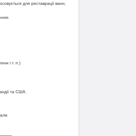
осовується для реставрації ванн,
анню.
ни і т. п.)
андії та США.
іали.