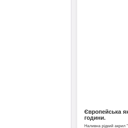
Європейська як
години.
Наливна рідкий акрил "