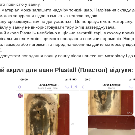
ого повністю у ванну.
й матеріал може залишити надміру тонкий шар. Нагрівання складу д
могою занурення відра в ємність з теплою водою.
ду «розріджувачів» не допускається. Це погіршує якість матеріалу.
алу у ванну не використовувати тару з-під затверджувача.
ий акрил Plastall» необхідно в щільно закритій тарі, в сухому примі
грівальних елементів і прямого попадання сонячних променів. Якщо 
л замерз або нагрівся, то перед нанесенням дайте матеріалу відст
C.
е допускати попадання води у ванну після нанесення матеріалу і до
й акрил для ванн Plastall (Пластол) відгуки: