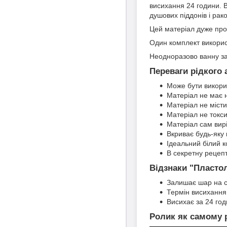
висихання 24 години. 
душових піддонів і рак
Цей матеріал дуже прос
Один комплект використ
Неодноразово ванну зал
Переваги рідкого
Може бути викори
Матеріал не має 
Матеріал не місти
Матеріал не токс
Матеріал сам вир
Вкриває будь-яку
Ідеальний білий к
В секретну рецепт
Відзнаки "Пласто
Залишає шар на с
Термін висихання 
Висихає за 24 год
Ролик як самому 