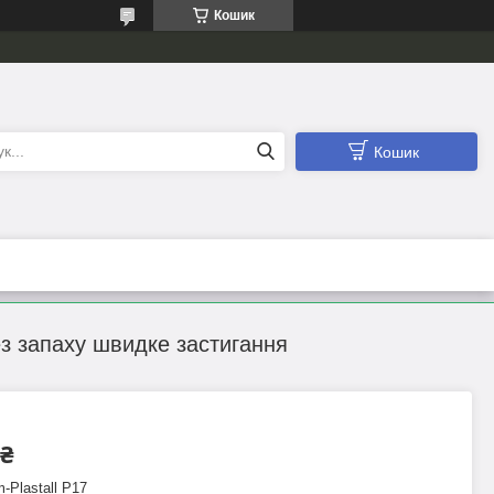
Кошик
Кошик
без запаху швидке застигання
 ₴
-Plastall P17