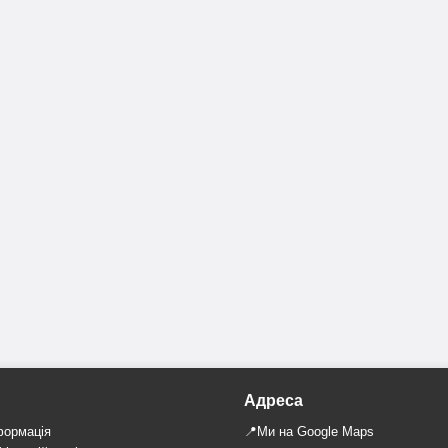
Адреса
формація
📍Ми на Google Maps